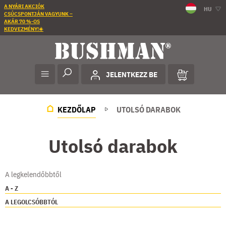
A NYÁRI AKCIÓK
HU
CSÚCSPONTJÁN VAGYUNK –
AKÁR 70 %-OS
KEDVEZMÉNY!☀️
JELENTKEZZ BE
KEZDŐLAP
UTOLSÓ DARABOK
Utolsó darabok
A legkelendőbbtől
A - Z
A LEGOLCSÓBBTÓL