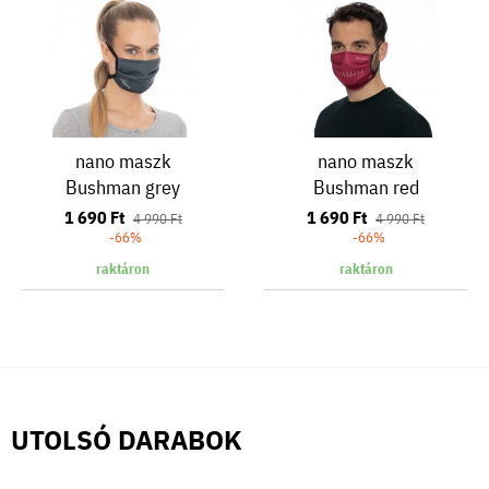
nano maszk
nano maszk
Bushman grey
Bushman red
1 690 Ft
1 690 Ft
4 990 Ft
4 990 Ft
-66%
-66%
raktáron
raktáron
UTOLSÓ DARABOK