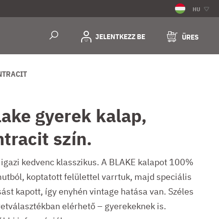
HU
JELENTKEZZ BE
ÜRES
NTRACIT
lake gyerek kalap,
tracit szín.
 igazi kedvenc klasszikus. A BLAKE kalapot 100%
tból, koptatott felülettel varrtuk, majd speciális
ást kapott, így enyhén vintage hatása van. Széles
etválasztékban elérhető – gyerekeknek is.