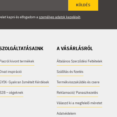
KÜLDÉS
velet kapni és elfogadom a
személyes adatok kezelését
.
SZOLGÁLTATÁSAINK
A VÁSÁRLÁSRÓL
Piacról kivont termékek
Általános Szerződési Feltételek
Divat inspiráció
Szállítás és fizetés
GYIK- Gyakran Ismételt Kérdések
Termékvisszaküldés és csere
B2B – cégeknek
Reklamació/ Panaszkezelés
Válaszd ki a megfelelő méretet
Adatvédelem