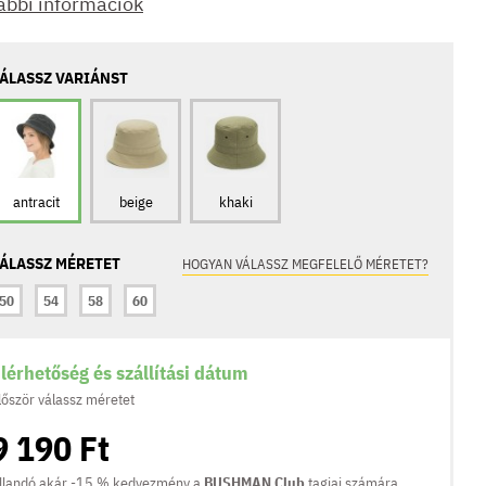
ábbi információk
ÁLASSZ VARIÁNST
antracit
beige
khaki
ÁLASSZ MÉRETET
HOGYAN VÁLASSZ MEGFELELŐ MÉRETET?
50
54
58
60
lérhetőség és szállítási dátum
lőször válassz méretet
9 190 Ft
llandó akár -15 % kedvezmény a
BUSHMAN Club
tagjai számára