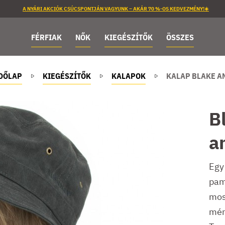
A NYÁRI AKCIÓK CSÚCSPONTJÁN VAGYUNK – AKÁR 70 %-OS KEDVEZMÉNY!☀️
FÉRFIAK
NŐK
KIEGÉSZÍTŐK
ÖSSZES
DŐLAP
KIEGÉSZÍTŐK
KALAPOK
KALAP BLAKE A
B
an
Egy
pamu
mos
mér