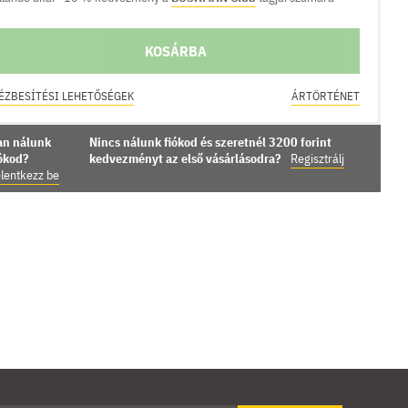
KOSÁRBA
ÉZBESÍTÉSI LEHETŐSÉGEK
ÁRTÖRTÉNET
an nálunk
Nincs nálunk fiókod és szeretnél 3200 forint
iókod?
kedvezményt az első vásárlásodra?
Regisztrálj
lentkezz be