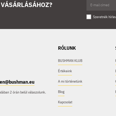
Ő VÁSÁRLÁSÁHOZ?
Szeretnék hírle
RÓLUNK
BUSHMAN KLUB
Értékeink
e.en@bushman.eu
A mi történetünk
Blog
ában 2 órán belül válaszolunk.
Kapcsolat