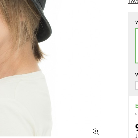
Tov
V
V
E
e
Á