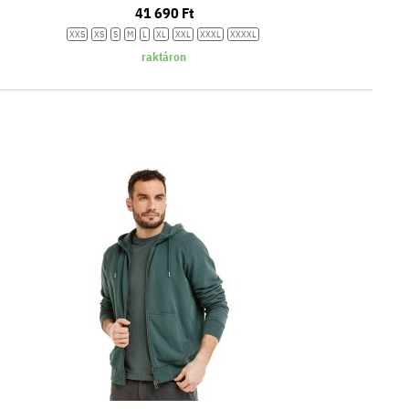
41 690 Ft
XXS
XS
S
M
L
XL
XXL
XXXL
XXXXL
raktáron