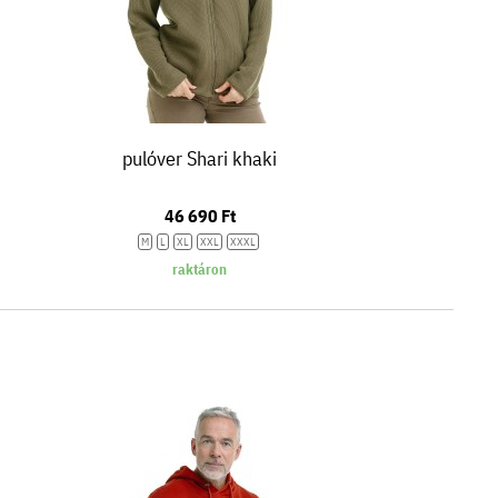
pulóver Shari khaki
46 690 Ft
M
L
XL
XXL
XXXL
raktáron