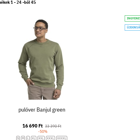
mékek 1 -
24
-ból
45
INGYENE
ÚJDONS
pulóver Banjul green
16 690 Ft
33 390 Ft
-50%
S
M
L
XL
XXL
XXXL
XXXXL