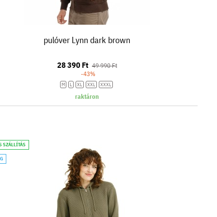
pulóver Lynn dark brown
28 390 Ft
49 990 Ft
-43%
M
L
XL
XXL
XXXL
raktáron
S SZÁLLÍTÁS
ÁG