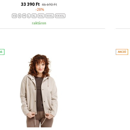
33 390 Ft
46 690 Ft
-28%
XS
S
M
L
XL
XXL
XXXL
XXXXL
raktáron
ÁS
AKCIÓ