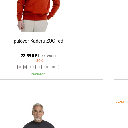
pulóver Kaderu ZOO red
23 390 Ft
33 390 Ft
-30%
XS
S
M
L
XL
XXL
XXXL
raktáron
AKCIÓ