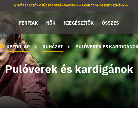
A NYÁRI AKCIÓK CSÚCSPONTJÁN VAGYUNK – AKÁR 70 %-OS KEDVEZMÉNY!☀️
FÉRFIAK
NŐK
KIEGÉSZÍTŐK
ÖSSZES
KEZDŐLAP
RUHÁZAT
PULÓVEREK ÉS KARDIGÁNO
Pulóverek és kardigánok