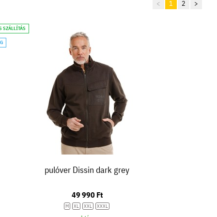
<
1
2
>
S SZÁLLÍTÁS
ÁG
pulóver Dissin dark grey
49 990 Ft
M
XL
XXL
XXXL