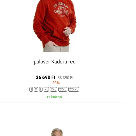
pulóver Kaderu red
26 690 Ft
33 390 Ft
-20%
S
M
L
XL
XXL
XXXL
XXXXL
raktáron