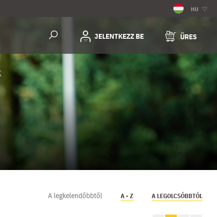
HU
JELENTKEZZ BE
ÜRES
K
A legkelendőbbtől
A - Z
A LEGOLCSÓBBTÓL