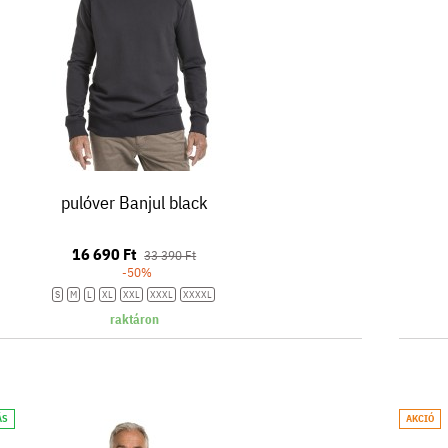
pulóver Banjul black
16 690 Ft
33 390 Ft
-50%
S
M
L
XL
XXL
XXXL
XXXXL
raktáron
ÁS
AKCIÓ