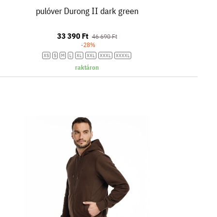
pulóver Durong II dark green
33 390 Ft
46 690 Ft
-28%
XS
S
M
L
XL
XXL
XXXL
XXXXL
raktáron