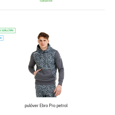
raktáron
S SZÁLLÍTÁS
ÁG
pulóver Ebro Pro petrol