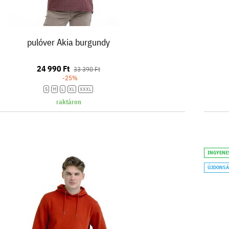
pulóver Akia burgundy
24 990 Ft
33 390 Ft
-25%
S
M
L
XL
XXXL
raktáron
INGYENE
ÚJDONS