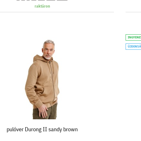
raktáron
INGYENE
ÚJDONS
pulóver Durong II sandy brown