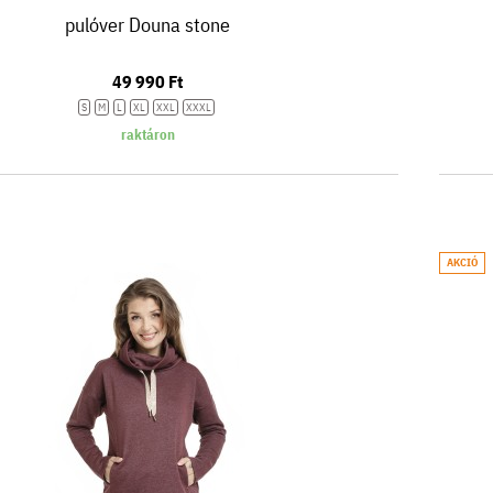
pulóver Douna stone
49 990 Ft
S
M
L
XL
XXL
XXXL
raktáron
AKCIÓ