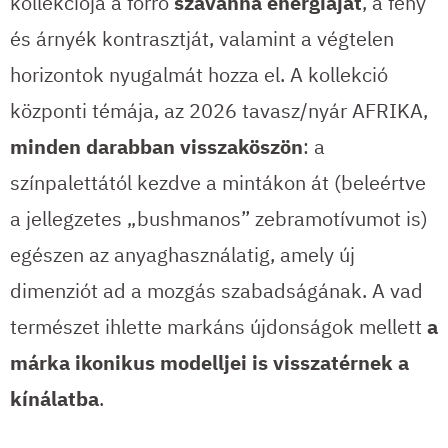
kollekciója a forró
szavanna energiáját
, a fény
és árnyék kontrasztját, valamint a végtelen
horizontok nyugalmát hozza el. A kollekció
központi témája, az 2026 tavasz/nyár AFRIKA,
minden darabban visszaköszön
: a
színpalettától kezdve a mintákon át (beleértve
a jellegzetes „bushmanos” zebramotívumot is)
egészen az anyaghasználatig, amely új
dimenziót ad a mozgás szabadságának. A vad
természet ihlette markáns újdonságok mellett
a
márka ikonikus modelljei is visszatérnek a
kínálatba
.