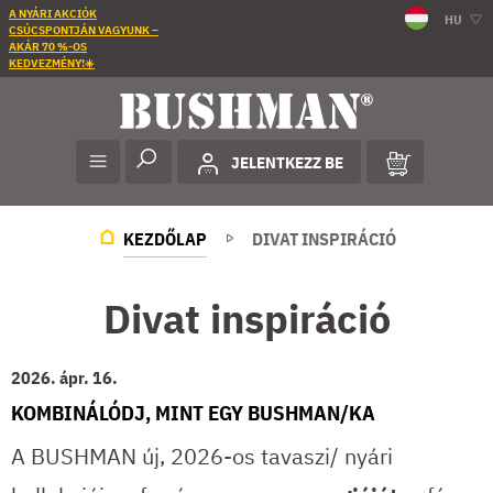
A NYÁRI AKCIÓK
HU
CSÚCSPONTJÁN VAGYUNK –
AKÁR 70 %-OS
KEDVEZMÉNY!☀️
JELENTKEZZ BE
KEZDŐLAP
DIVAT INSPIRÁCIÓ
Divat inspiráció
2026. ápr. 16.
KOMBINÁLÓDJ, MINT EGY BUSHMAN/KA
A BUSHMAN új, 2026-os tavaszi/ nyári