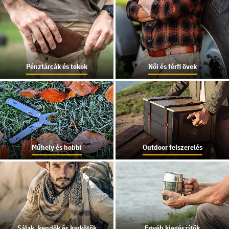
Pénztárcák és tokok
Női és férfi övek
Műhely és hobbi
Outdoor felszerelés
Sálak, kendők és karkötők
Egyéb kiegészítők