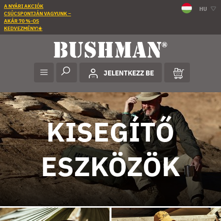
A NYÁRI AKCIÓK
HU
CSÚCSPONTJÁN VAGYUNK –
AKÁR 70 %-OS
KEDVEZMÉNY!☀️
JELENTKEZZ BE
KISEGÍTŐ
ESZKÖZÖK