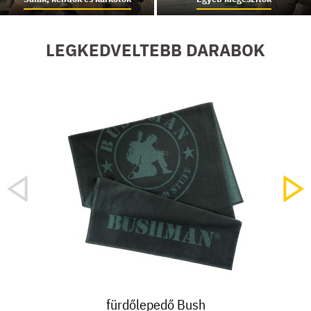
LEGKEDVELTEBB DARABOK
ÚJDON
fürdőlepedő Bush