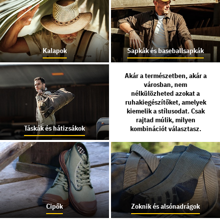
Kalapok
Sapkák és baseballsapkák
Akár a természetben, akár a
városban, nem
nélkülözheted azokat a
ruhakiegészítőket, amelyek
kiemelik a stílusodat. Csak
rajtad múlik, milyen
Táskák és hátizsákok
kombinációt választasz.
Cipők
Zoknik és alsónadrágok