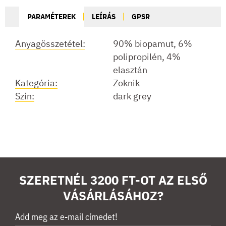
PARAMÉTEREK
LEÍRÁS
GPSR
Anyagösszetétel:
90% biopamut, 6%
polipropilén, 4%
elasztán
Kategória:
Zoknik
Szín:
dark grey
SZERETNÉL 3200 FT-OT AZ ELSŐ
VÁSÁRLÁSÁHOZ?
Add meg az e-mail címedet!