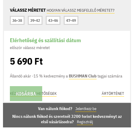
VÁLASSZ MÉRETET
HOGYAN VÁLASSZ MEGFELELŐ MÉRETET?
36-38
39-42
43-46
47-49
Elérhetőség és szállítási dátum
először válassz méretet
5 690 Ft
Állandó akár -15 % kedvezmény a
BUSHMAN Club
tagjai számára
KOSÁRBA
KÉZBESÍTÉSI LEHETŐSÉGEK
ÁRTÖRTÉNET
Van nálunk fiókod?
Jelentkezz be
Nincs nálunk fiókod és szeretnél 3200 forint kedvezményt az
első vásárlásodra?
Regisztrálj