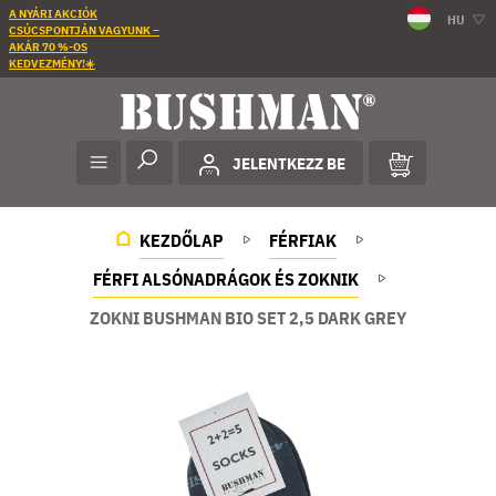
A NYÁRI AKCIÓK
HU
CSÚCSPONTJÁN VAGYUNK –
AKÁR 70 %-OS
KEDVEZMÉNY!☀️
JELENTKEZZ BE
KEZDŐLAP
FÉRFIAK
FÉRFI ALSÓNADRÁGOK ÉS ZOKNIK
ZOKNI BUSHMAN BIO SET 2,5 DARK GREY