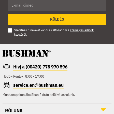
KÜLDÉS
Szeretnék hírlevelet kapni és elfogadom a
személyes adatok
kezelését
.
Hívj a (00420) 778 970 596
Hétfő - Péntek: 8:00 - 17:00
service.en@bushman.eu
Munkanapokon általában 2 órán belül válaszolunk.
RÓLUNK