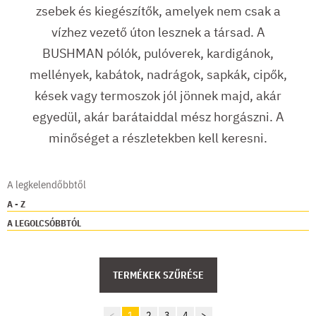
zsebek és kiegészítők, amelyek nem csak a
vízhez vezető úton lesznek a társad. A
BUSHMAN pólók, pulóverek, kardigánok,
mellények, kabátok, nadrágok, sapkák, cipők,
kések vagy termoszok jól jönnek majd, akár
egyedül, akár barátaiddal mész horgászni. A
minőséget a részletekben kell keresni.
A legkelendőbbtől
A - Z
A LEGOLCSÓBBTÓL
TERMÉKEK SZŰRÉSE
<
1
2
3
4
>