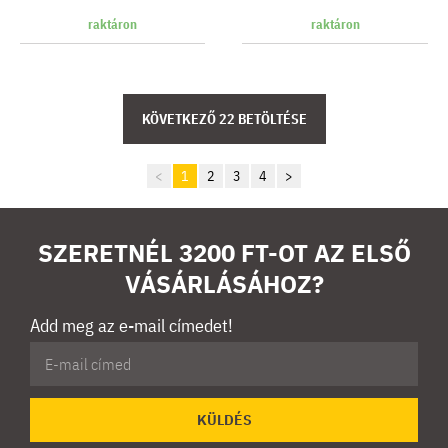
raktáron
raktáron
<
1
2
3
4
>
SZERETNÉL 3200 FT-OT AZ ELSŐ
VÁSÁRLÁSÁHOZ?
Add meg az e-mail címedet!
KÜLDÉS