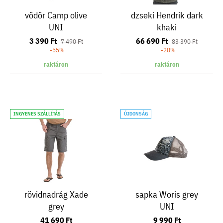
vödör Camp olive
dzseki Hendrik dark
UNI
khaki
3 390 Ft
66 690 Ft
7 490 Ft
83 390 Ft
-55%
-20%
raktáron
raktáron
INGYENES SZÁLLÍTÁS
ÚJDONSÁG
rövidnadrág Xade
sapka Woris grey
grey
UNI
41 690 Ft
9 990 Ft