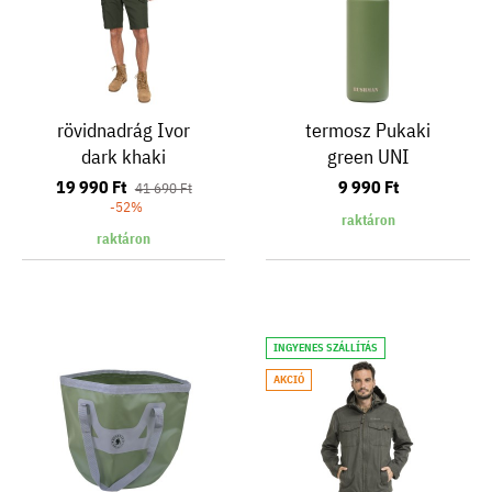
rövidnadrág Ivor
termosz Pukaki
dark khaki
green UNI
19 990 Ft
9 990 Ft
41 690 Ft
-52%
raktáron
raktáron
INGYENES SZÁLLÍTÁS
AKCIÓ