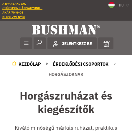
A NYÁRI AKCIÓK
HU
CSÚCSPONTJÁN VAGYUNK –
AKÁR 70 %-OS
KEDVEZMÉNY!☀️
JELENTKEZZ BE
KEZDŐLAP
ÉRDEKLŐDÉSI CSOPORTOK
HORGÁSZOKNAK
Horgászruházat és
kiegészítők
Kiváló minőségű márkás ruházat, praktikus