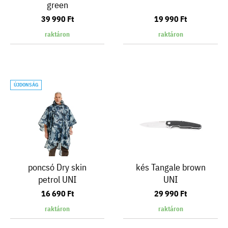
green
39 990 Ft
19 990 Ft
raktáron
raktáron
ÚJDONSÁG
poncsó Dry skin
kés Tangale brown
petrol UNI
UNI
16 690 Ft
29 990 Ft
raktáron
raktáron