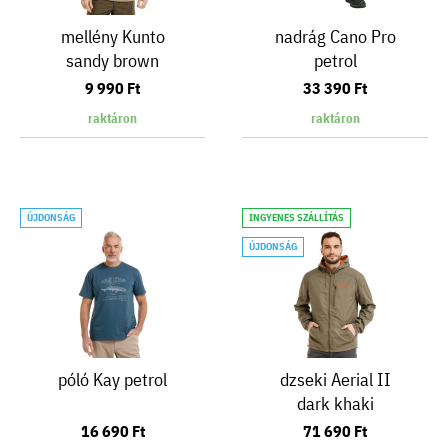
mellény Kunto
nadrág Cano Pro
sandy brown
petrol
9 990 Ft
33 390 Ft
raktáron
raktáron
ÚJDONSÁG
INGYENES SZÁLLÍTÁS
ÚJDONSÁG
póló Kay petrol
dzseki Aerial II
dark khaki
16 690 Ft
71 690 Ft