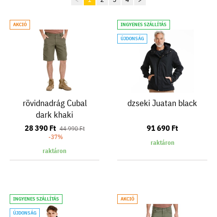
AKCIÓ
INGYENES SZÁLLÍTÁS
ÚJDONSÁG
rövidnadrág Cubal
dzseki Juatan black
dark khaki
28 390 Ft
91 690 Ft
44 990 Ft
-37%
raktáron
raktáron
INGYENES SZÁLLÍTÁS
AKCIÓ
ÚJDONSÁG