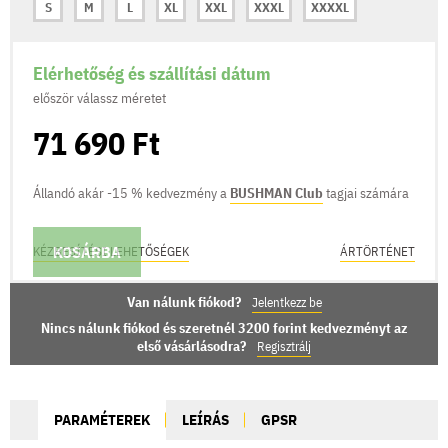
S
M
L
XL
XXL
XXXL
XXXXL
Elérhetőség és szállítási dátum
először válassz méretet
71 690 Ft
Állandó akár -15 % kedvezmény a
BUSHMAN Club
tagjai számára
KOSÁRBA
KÉZBESÍTÉSI LEHETŐSÉGEK
ÁRTÖRTÉNET
Van nálunk fiókod?
Jelentkezz be
Nincs nálunk fiókod és szeretnél 3200 forint kedvezményt az
első vásárlásodra?
Regisztrálj
PARAMÉTEREK
LEÍRÁS
GPSR