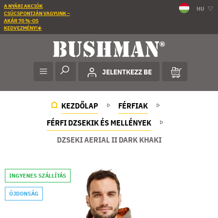
A NYÁRI AKCIÓK
HU
CSÚCSPONTJÁN VAGYUNK –
AKÁR 70 %-OS
KEDVEZMÉNY!☀️
JELENTKEZZ BE
KEZDŐLAP
FÉRFIAK
FÉRFI DZSEKIK ÉS MELLÉNYEK
DZSEKI AERIAL II DARK KHAKI
INGYENES SZÁLLÍTÁS
ÚJDONSÁG