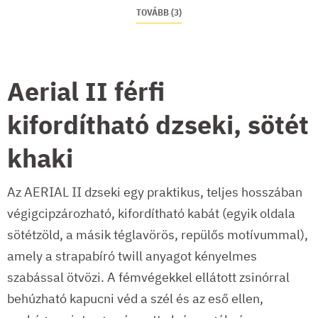
TOVÁBB (3)
Aerial II férfi
kifordítható dzseki, sötét
khaki
Az AERIAL II dzseki egy praktikus, teljes hosszában
végigcipzározható, kifordítható kabát (egyik oldala
sötétzöld, a másik téglavörös, repülős motívummal),
amely a strapabíró twill anyagot kényelmes
szabással ötvözi. A fémvégekkel ellátott zsinórral
behúzható kapucni véd a szél és az eső ellen,