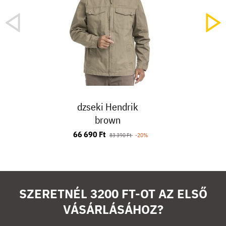
dzseki Hendrik
brown
66 690 Ft
83 390 Ft
-20%
SZERETNÉL 3200 FT-OT AZ ELSŐ
VÁSÁRLÁSÁHOZ?