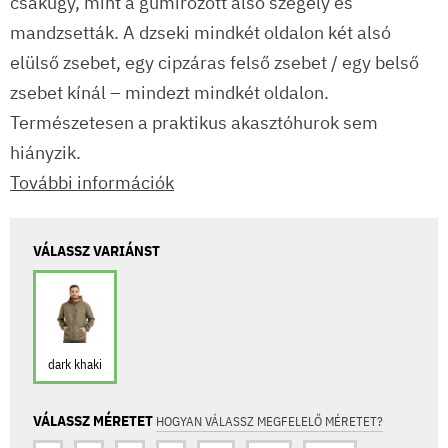
csakúgy, mint a gumírozott alsó szegély és
mandzsetták. A dzseki mindkét oldalon két alsó
elülső zsebet, egy cipzáras felső zsebet / egy belső
zsebet kínál – mindezt mindkét oldalon.
Természetesen a praktikus akasztóhurok sem
hiányzik.
További információk
VÁLASSZ VARIÁNST
dark khaki
VÁLASSZ MÉRETET
HOGYAN VÁLASSZ MEGFELELŐ MÉRETET?