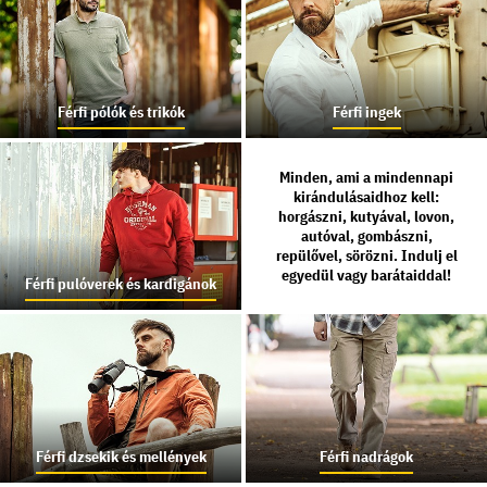
Férfi pólók és trikók
Férfi ingek
Minden, ami a mindennapi
kirándulásaidhoz kell:
horgászni, kutyával, lovon,
autóval, gombászni,
repülővel, sörözni. Indulj el
egyedül vagy barátaiddal!
Férfi pulóverek és kardigánok
Férfi dzsekik és mellények
Férfi nadrágok