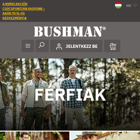
A NYÁRI AKCIÓK
HU
CSÚCSPONTJÁN VAGYUNK –
AKÁR 70 %-OS
KEDVEZMÉNY!☀️
JELENTKEZZ BE
FÉRFIAK