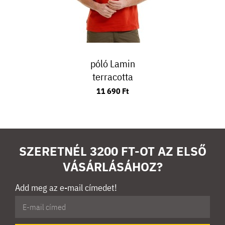
póló Lamin
terracotta
11 690 Ft
SZERETNÉL 3200 FT-OT AZ ELSŐ
VÁSÁRLÁSÁHOZ?
Add meg az e-mail címedet!