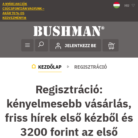
A NYÁRI AKCIÓK
HU
CSÚCSPONTJÁN VAGYUNK –
AKÁR 70 %-OS
KEDVEZMÉNY!☀️
JELENTKEZZ BE
KEZDŐLAP
REGISZTRÁCIÓ
Regisztráció:
kényelmesebb vásárlás,
friss hírek első kézből és
3200 forint az első