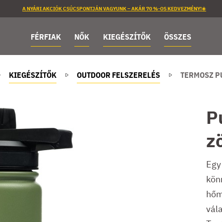
A NYÁRI AKCIÓK CSÚCSPONTJÁN VAGYUNK – AKÁR 70 %-OS KEDVEZMÉNY!☀️
FÉRFIAK
NŐK
KIEGÉSZÍTŐK
ÖSSZES
KIEGÉSZÍTŐK
OUTDOOR FELSZERELÉS
TERMOSZ P
P
z
Egy
könn
hőm
vál