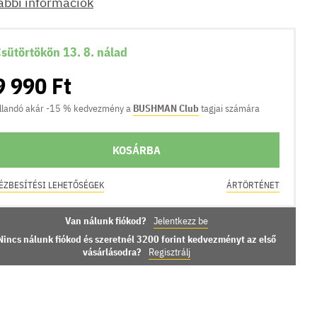
ábbi információk
sütörtökön 13. 8. nálad
9 990 Ft
llandó akár -15 % kedvezmény a
BUSHMAN Club
tagjai számára
KOSÁRBA
ÉZBESÍTÉSI LEHETŐSÉGEK
ÁRTÖRTÉNET
Van nálunk fiókod?
Jelentkezz be
Nincs nálunk fiókod és szeretnél 3200 forint kedvezményt az első
vásárlásodra?
Regisztrálj