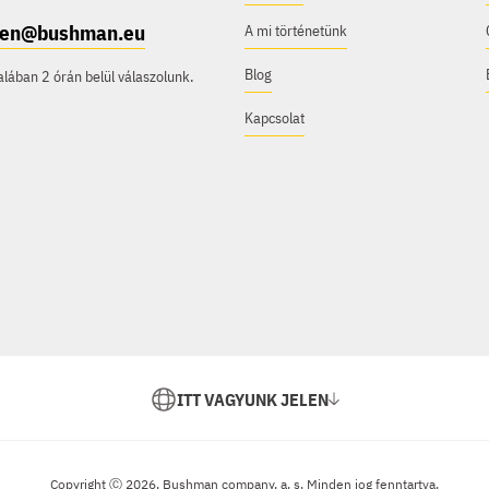
e.en@bushman.eu
A mi történetünk
Blog
ában 2 órán belül válaszolunk.
Kapcsolat
ITT VAGYUNK JELEN
Copyright Ⓒ 2026, Bushman company, a. s. Minden jog fenntartva.