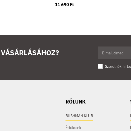
11 690 Ft
Ő VÁSÁRLÁSÁHOZ?
Szeretnék hírle
RÓLUNK
BUSHMAN KLUB
Értékeink