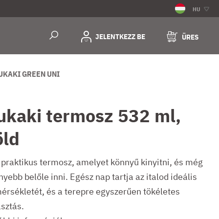
HU
JELENTKEZZ BE
ÜRES
UKAKI GREEN UNI
ukaki termosz 532 ml,
öld
 praktikus termosz, amelyet könnyű kinyitni, és még
yebb belőle inni. Egész nap tartja az italod ideális
érsékletét, és a terepre egyszerűen tökéletes
asztás.