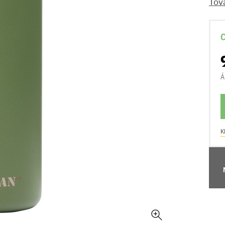
Tov
C
Á
K