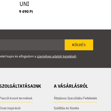
UNI
9 490 Ft
KÜLDÉS
velet kapni és elfogadom a
személyes adatok kezelését
.
SZOLGÁLTATÁSAINK
A VÁSÁRLÁSRÓL
Piacról kivont termékek
Általános Szerződési Feltételek
Divat inspiráció
Szállítás és fizetés