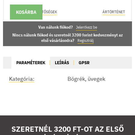
KOSÁRBA
KÉZBESÍTÉSI LEHETŐSÉGEK
ÁRTÖRTÉNET
Van nálunk fiókod?
Jelentkezz be
Nincs nálunk fiókod és szeretnél 3200 forint kedvezményt az
első vásárlásodra?
Regisztrálj
PARAMÉTEREK
LEÍRÁS
GPSR
Kategória:
Bögrék, üvegek
SZERETNÉL 3200 FT-OT AZ ELSŐ