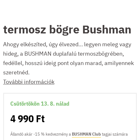
termosz bögre Bushman
Ahogy elkészíted, úgy élvezed… legyen meleg vagy
hideg, a BUSHMAN duplafalú termoszbögrében,
fedéllel, hosszú ideig pont olyan marad, amilyennek
szeretnéd.
További információk
Csütörtökön 13. 8. nálad
4 990 Ft
Állandó akár -15 % kedvezmény a
BUSHMAN Club
tagjai számára