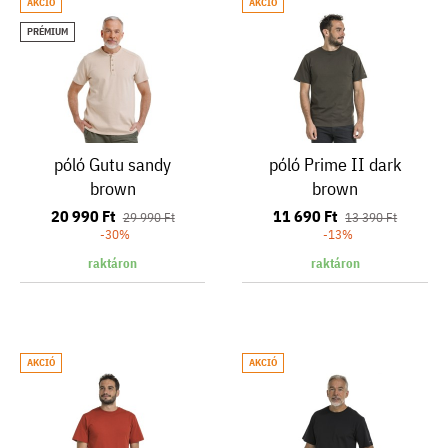
AKCIÓ
AKCIÓ
PRÉMIUM
póló Gutu sandy
póló Prime II dark
brown
brown
20 990 Ft
11 690 Ft
29 990 Ft
13 390 Ft
-30%
-13%
raktáron
raktáron
AKCIÓ
AKCIÓ