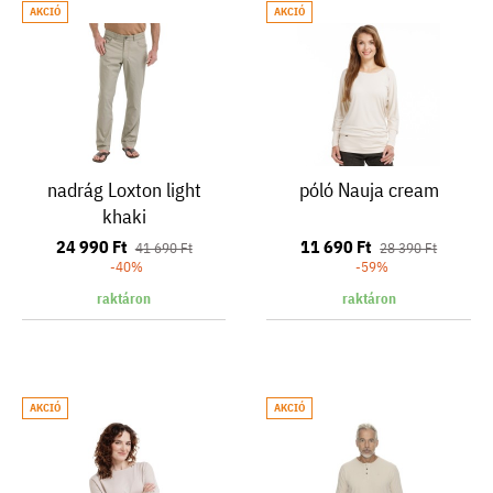
AKCIÓ
AKCIÓ
nadrág Loxton light
póló Nauja cream
khaki
24 990 Ft
11 690 Ft
41 690 Ft
28 390 Ft
-40%
-59%
raktáron
raktáron
AKCIÓ
AKCIÓ