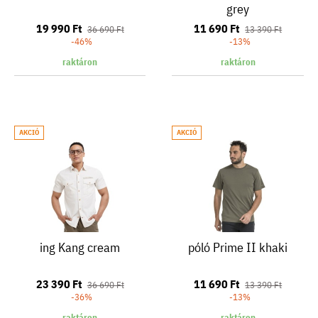
grey
19 990 Ft
11 690 Ft
36 690 Ft
13 390 Ft
-46%
-13%
raktáron
raktáron
AKCIÓ
AKCIÓ
ing Kang cream
póló Prime II khaki
23 390 Ft
11 690 Ft
36 690 Ft
13 390 Ft
-36%
-13%
raktáron
raktáron