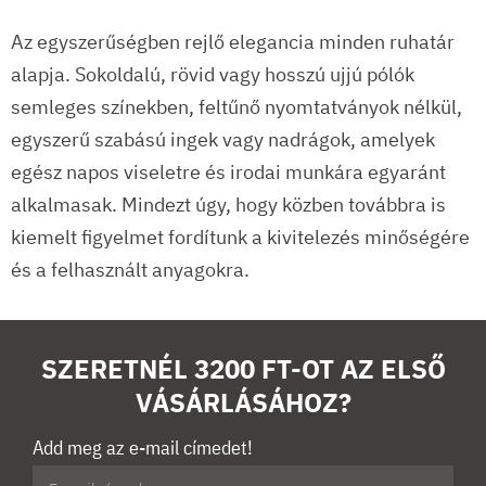
Az egyszerűségben rejlő elegancia minden ruhatár
alapja. Sokoldalú, rövid vagy hosszú ujjú pólók
semleges színekben, feltűnő nyomtatványok nélkül,
egyszerű szabású ingek vagy nadrágok, amelyek
egész napos viseletre és irodai munkára egyaránt
alkalmasak. Mindezt úgy, hogy közben továbbra is
kiemelt figyelmet fordítunk a kivitelezés minőségére
és a felhasznált anyagokra.
SZERETNÉL 3200 FT-OT AZ ELSŐ
VÁSÁRLÁSÁHOZ?
Add meg az e-mail címedet!