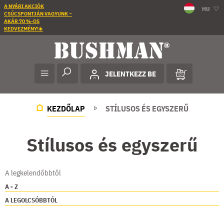
A NYÁRI AKCIÓK
HU
CSÚCSPONTJÁN VAGYUNK –
AKÁR 70 %-OS
KEDVEZMÉNY!☀️
JELENTKEZZ BE
KEZDŐLAP
STÍLUSOS ÉS EGYSZERŰ
Stílusos és egyszerű
A legkelendőbbtől
A - Z
A LEGOLCSÓBBTÓL