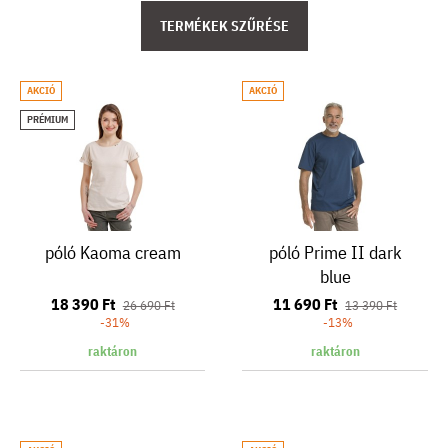
TERMÉKEK SZŰRÉSE
AKCIÓ
AKCIÓ
PRÉMIUM
póló Kaoma cream
póló Prime II dark
blue
18 390 Ft
11 690 Ft
26 690 Ft
13 390 Ft
-31%
-13%
raktáron
raktáron