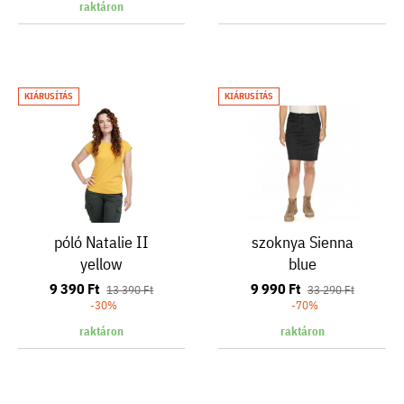
raktáron
KIÁRUSÍTÁS
KIÁRUSÍTÁS
póló Natalie II
szoknya Sienna
yellow
blue
9 390 Ft
9 990 Ft
13 390 Ft
33 290 Ft
-30%
-70%
raktáron
raktáron