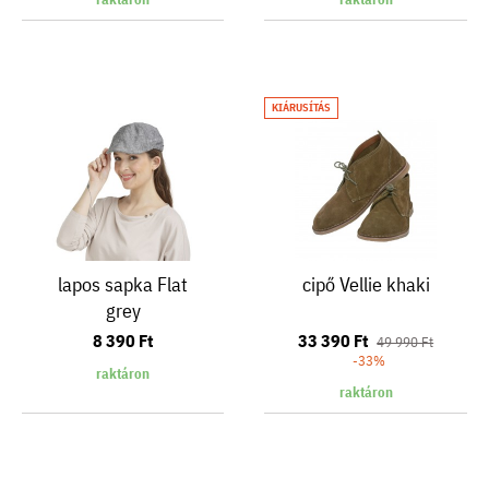
KIÁRUSÍTÁS
lapos sapka Flat
cipő Vellie khaki
grey
8 390 Ft
33 390 Ft
49 990 Ft
-33%
raktáron
raktáron