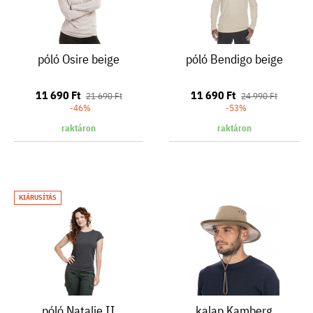
póló Osire beige
póló Bendigo beige
11 690 Ft
11 690 Ft
21 690 Ft
24 990 Ft
-46%
-53%
raktáron
raktáron
KIÁRUSÍTÁS
póló Natalie II
kalap Kamberg