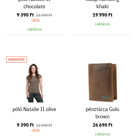
chocolate
khaki
9 390 Ft
19 990 Ft
13 390 Ft
-30%
raktáron
raktáron
KIÁRUSÍTÁS
póló Natalie II olive
pénztárca Gulu
brown
9 390 Ft
26 690 Ft
13 390 Ft
-30%
raktáron