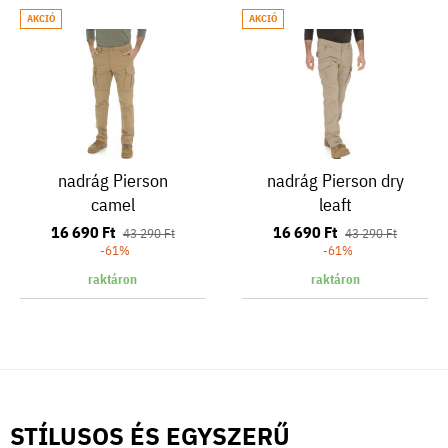
AKCIÓ
AKCIÓ
nadrág Pierson
nadrág Pierson dry
camel
leaft
16 690 Ft
16 690 Ft
43 290 Ft
43 290 Ft
-61%
-61%
raktáron
raktáron
STÍLUSOS ÉS EGYSZERŰ