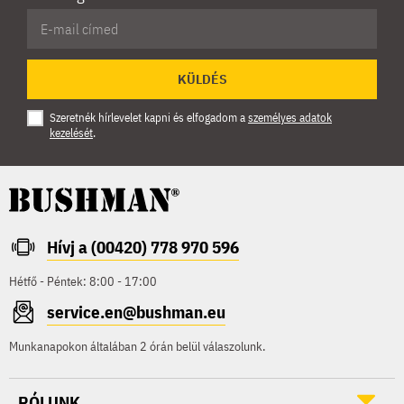
KÜLDÉS
Szeretnék hírlevelet kapni és elfogadom a
személyes adatok
kezelését
.
Hívj a (00420) 778 970 596
Hétfő - Péntek: 8:00 - 17:00
service.en@bushman.eu
Munkanapokon általában 2 órán belül válaszolunk.
RÓLUNK