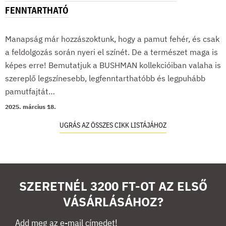
FENNTARTHATÓ
Manapság már hozzászoktunk, hogy a pamut fehér, és csak
a feldolgozás során nyeri el színét. De a természet maga is
képes erre! Bemutatjuk a BUSHMAN kollekcióiban valaha is
szereplő legszínesebb, legfenntarthatóbb és legpuhább
pamutfajtát…
2025. március 18.
UGRÁS AZ ÖSSZES CIKK LISTÁJÁHOZ
SZERETNÉL 3200 FT-OT AZ ELSŐ
VÁSÁRLÁSÁHOZ?
Add meg az e-mail címedet!