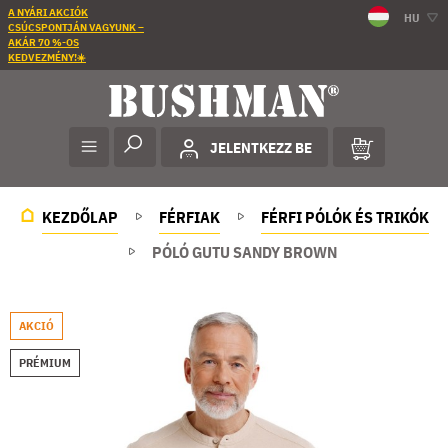
A NYÁRI AKCIÓK
HU
CSÚCSPONTJÁN VAGYUNK –
AKÁR 70 %-OS
KEDVEZMÉNY!☀️
JELENTKEZZ BE
KEZDŐLAP
FÉRFIAK
FÉRFI PÓLÓK ÉS TRIKÓK
PÓLÓ GUTU SANDY BROWN
AKCIÓ
PRÉMIUM