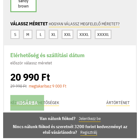
sandy
brown
VÁLASSZ MÉRETET
HOGYAN VÁLASSZ MEGFELELŐ MÉRETET?
S
M
L
XL
XXL
XXXL
XXXXL
Elérhetőség és szállítási dátum
először válassz méretet
20 990 Ft
29 990 Ft
megtakarítasz 9 000 Ft
KOSÁRBA
KÉZBESÍTÉSI LEHETŐSÉGEK
ÁRTÖRTÉNET
Van nálunk fiókod?
Jelentkezz be
Nincs nálunk fiókod és szeretnél 3200 forint kedvezményt az
első vásárlásodra?
Regisztrálj