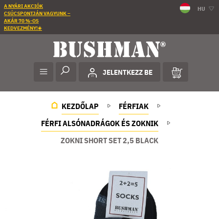
A NYÁRI AKCIÓK
HU
CSÚCSPONTJÁN VAGYUNK –
AKÁR 70 %-OS
KEDVEZMÉNY!☀️
JELENTKEZZ BE
KEZDŐLAP
FÉRFIAK
FÉRFI ALSÓNADRÁGOK ÉS ZOKNIK
ZOKNI SHORT SET 2,5 BLACK