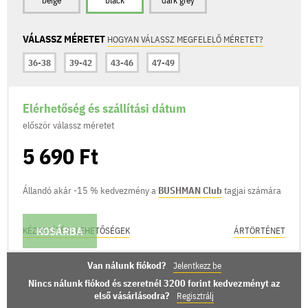
beige
black
dark grey
VÁLASSZ MÉRETET
HOGYAN VÁLASSZ MEGFELELŐ MÉRETET?
36-38
39-42
43-46
47-49
Elérhetőség és szállítási dátum
először válassz méretet
5 690 Ft
Állandó akár -15 % kedvezmény a
BUSHMAN Club
tagjai számára
KOSÁRBA
KÉZBESÍTÉSI LEHETŐSÉGEK
ÁRTÖRTÉNET
Van nálunk fiókod?
Jelentkezz be
Nincs nálunk fiókod és szeretnél 3200 forint kedvezményt az
első vásárlásodra?
Regisztrálj