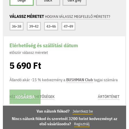
beige
black
dark grey
VÁLASSZ MÉRETET
HOGYAN VÁLASSZ MEGFELELŐ MÉRETET?
36-38
39-42
43-46
47-49
Elérhetőség és szállítási dátum
először válassz méretet
5 690 Ft
Állandó akár -15 % kedvezmény a
BUSHMAN Club
tagjai számára
KOSÁRBA
KÉZBESÍTÉSI LEHETŐSÉGEK
ÁRTÖRTÉNET
Van nálunk fiókod?
Jelentkezz be
Nincs nálunk fiókod és szeretnél 3200 forint kedvezményt az
első vásárlásodra?
Regisztrálj