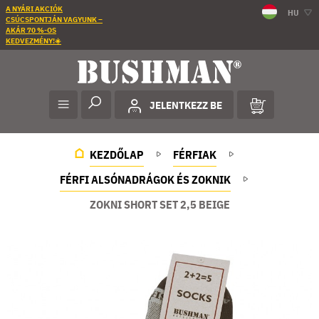
A NYÁRI AKCIÓK
HU
CSÚCSPONTJÁN VAGYUNK –
AKÁR 70 %-OS
KEDVEZMÉNY!☀️
JELENTKEZZ BE
KEZDŐLAP
FÉRFIAK
FÉRFI ALSÓNADRÁGOK ÉS ZOKNIK
ZOKNI SHORT SET 2,5 BEIGE