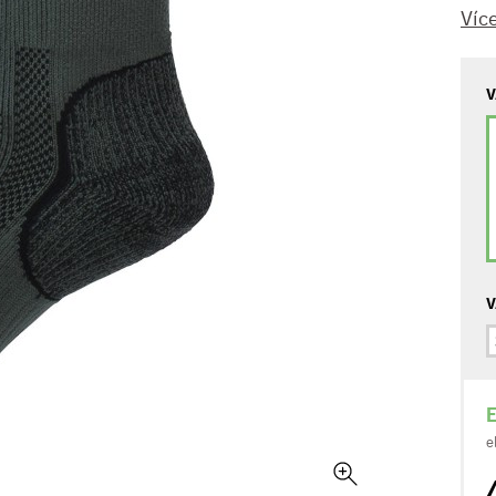
Víc
V
V
E
e