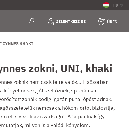
HU
JELENTKEZZ BE
ÜRES
I CYNNES KHAKI
ynnes zokni, UNI, khaki
ynnes zoknik nem csak télre valók… Elsősorban
ra kényelmesek, jól szellőznek, speciálisan
erősített zónáik pedig igazán puha lépést adnak.
agösszetételük nemcsak a hőkomfortot biztosítja,
m el is vezeti az izzadságot. A talpaidnak így
mutatják, milyen is a valódi kényelem.