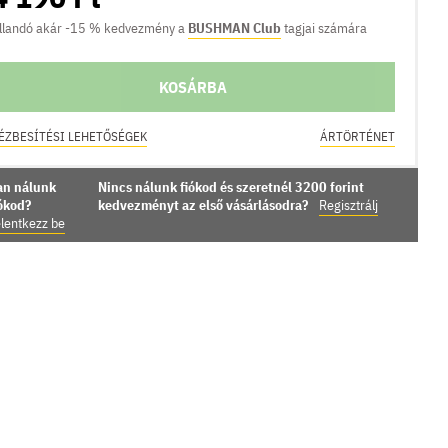
llandó akár -15 % kedvezmény a
BUSHMAN Club
tagjai számára
KOSÁRBA
ÉZBESÍTÉSI LEHETŐSÉGEK
ÁRTÖRTÉNET
an nálunk
Nincs nálunk fiókod és szeretnél 3200 forint
iókod?
kedvezményt az első vásárlásodra?
Regisztrálj
lentkezz be