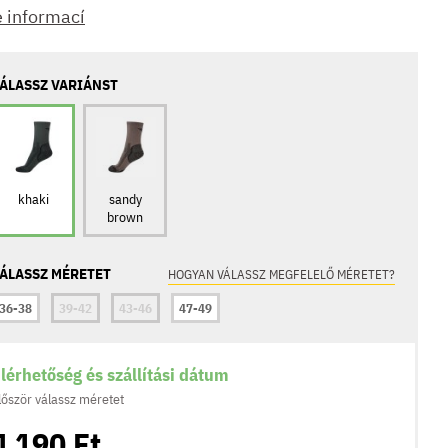
e informací
ÁLASSZ VARIÁNST
khaki
sandy
brown
ÁLASSZ MÉRETET
HOGYAN VÁLASSZ MEGFELELŐ MÉRETET?
36-38
39-42
43-46
47-49
lérhetőség és szállítási dátum
lőször válassz méretet
4 190 Ft