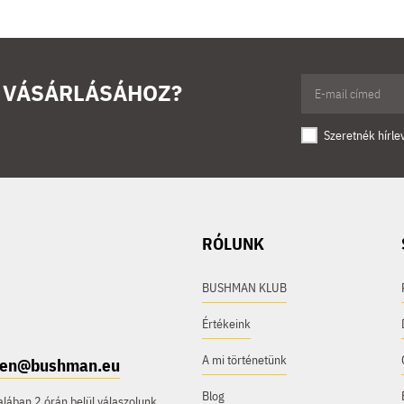
Ő VÁSÁRLÁSÁHOZ?
Szeretnék hírle
RÓLUNK
BUSHMAN KLUB
Értékeink
A mi történetünk
e.en@bushman.eu
Blog
ában 2 órán belül válaszolunk.