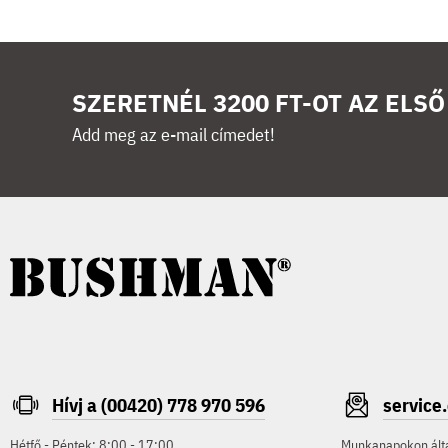
SZERETNÉL 3200 FT-OT AZ ELS
Add meg az e-mail címedet!
Hívj a (00420) 778 970 596
servic
Hétfő - Péntek: 8:00 - 17:00
Munkanapokon által