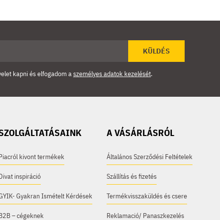
KÜLDÉS
velet kapni és elfogadom a
személyes adatok kezelését
.
SZOLGÁLTATÁSAINK
A VÁSÁRLÁSRÓL
Piacról kivont termékek
Általános Szerződési Feltételek
Divat inspiráció
Szállítás és fizetés
GYIK- Gyakran Ismételt Kérdések
Termékvisszaküldés és csere
B2B – cégeknek
Reklamació/ Panaszkezelés