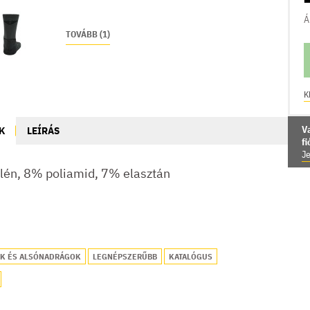
Á
TOVÁBB (1)
K
V
K
LEÍRÁS
f
Je
lén, 8% poliamid, 7% elasztán
K ÉS ALSÓNADRÁGOK
LEGNÉPSZERŰBB
KATALÓGUS