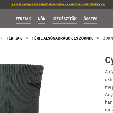
A NYÁRI AKCIÓK CSÚCSPONTJÁN VAGYUNK – AKÁR 70 %-OS KEDVEZMÉNY!☀️
FÉRFIAK
NŐK
KIEGÉSZÍTŐK
ÖSSZES
FÉRFIAK
FÉRFI ALSÓNADRÁGOK ÉS ZOKNIK
ZOKN
C
A C
ext
meg
Any
hane
meg