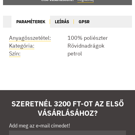
PARAMÉTEREK
LEÍRÁS
GPSR
Anyagösszetétel:
100% poliészter
Kategória:
Rövidnadrágok
Szín:
petrol
SZERETNÉL 3200 FT-OT AZ ELSŐ
VÁSÁRLÁSÁHOZ?
Add meg az e-mail címedet!