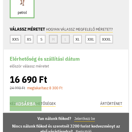
petrol
VÁLASSZ MÉRETET
HOGYAN VÁLASSZ MEGFELELŐ MÉRETET?
XXS
XS
S
M
L
XL
XXL
XXXL
Elérhetőség és szállítási dátum
először válassz méretet
16 690 Ft
24 990 Ft
megtakarítasz 8 300 Ft
KOSÁRBA
KÉZBESÍTÉSI LEHETŐSÉGEK
ÁRTÖRTÉNET
Van nálunk fiókod?
Jelentkezz be
Nincs nálunk fiókod és szeretnél 3200 forint kedvezményt az
első vásárlásodra?
Regisztrálj