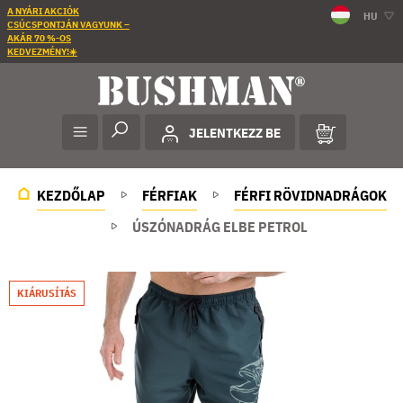
A NYÁRI AKCIÓK
HU
CSÚCSPONTJÁN VAGYUNK –
AKÁR 70 %-OS
KEDVEZMÉNY!☀️
JELENTKEZZ BE
KEZDŐLAP
FÉRFIAK
FÉRFI RÖVIDNADRÁGOK
ÚSZÓNADRÁG ELBE PETROL
KIÁRUSÍTÁS