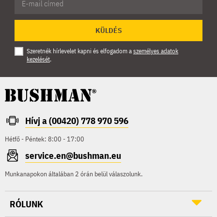
KÜLDÉS
Szeretnék hírlevelet kapni és elfogadom a
személyes adatok
kezelését
.
Hívj a (00420) 778 970 596
Hétfő - Péntek: 8:00 - 17:00
service.en@bushman.eu
Munkanapokon általában 2 órán belül válaszolunk.
RÓLUNK