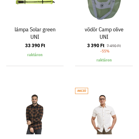
lámpa Solar green
vödör Camp olive
UNI
UNI
33 390 Ft
3 390 Ft
7 490 Ft
-55%
raktáron
raktáron
AKCIÓ