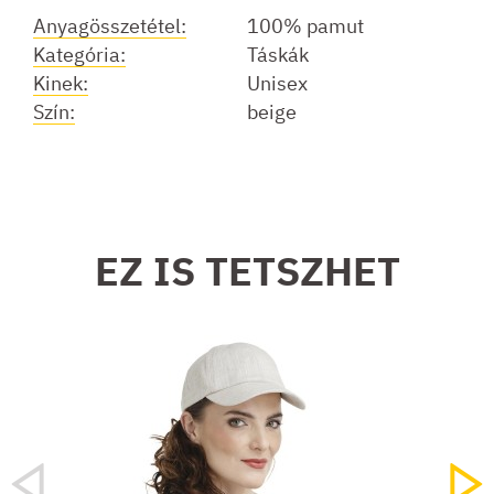
Anyagösszetétel:
100% pamut
Kategória:
Táskák
Kinek:
Unisex
Szín:
beige
EZ IS TETSZHET