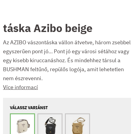
táska Azibo beige
Az AZIBO vászontáska vállon átvetve, három zsebbel
egyszerűen pont jó… Pont jó egy városi sétához vagy
egy kisebb kiruccanáshoz. És mindehhez társul a
BUSHMAN feltűnő, repülős logója, amit lehetetlen
nem észrevenni.
Více informací
VÁLASSZ VARIÁNST