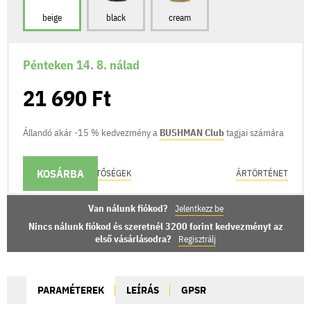
beige
black
cream
Pénteken 14. 8. nálad
21 690 Ft
Állandó akár -15 % kedvezmény a
BUSHMAN Club
tagjai számára
KOSÁRBA
KÉZBESÍTÉSI LEHETŐSÉGEK
ÁRTÖRTÉNET
Van nálunk fiókod?
Jelentkezz be
Nincs nálunk fiókod és szeretnél 3200 forint kedvezményt az
első vásárlásodra?
Regisztrálj
PARAMÉTEREK
LEÍRÁS
GPSR