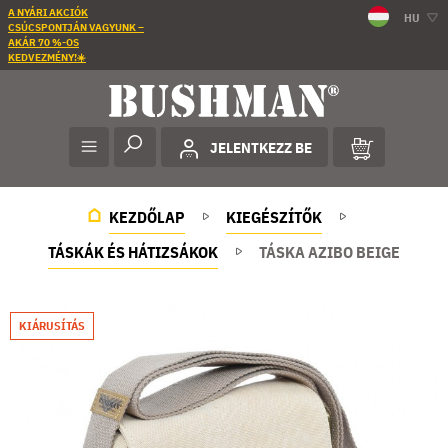
A NYÁRI AKCIÓK
HU
CSÚCSPONTJÁN VAGYUNK –
AKÁR 70 %-OS
KEDVEZMÉNY!☀️
JELENTKEZZ BE
KEZDŐLAP
KIEGÉSZÍTŐK
TÁSKÁK ÉS HÁTIZSÁKOK
TÁSKA AZIBO BEIGE
KIÁRUSÍTÁS