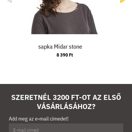
sapka Midar stone
8 390 Ft
SZERETNÉL 3200 FT-OT AZ ELSŐ
VÁSÁRLÁSÁHOZ?
Add meg az e-mail címedet!