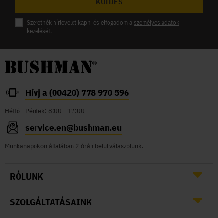
KÜLDÉS
Szeretnék hírlevelet kapni és elfogadom a
személyes adatok
kezelését
.
Hívj a (00420) 778 970 596
Hétfő - Péntek: 8:00 - 17:00
service.en@bushman.eu
Munkanapokon általában 2 órán belül válaszolunk.
RÓLUNK
SZOLGÁLTATÁSAINK