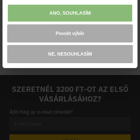
Anyagösszetétel:
100% pamut
ANO, SOUHLASÍM
Kategória:
Táskák
Kinek:
Unisex
Povolit výběr
Szín:
olive
NE, NESOUHLASÍM
SZERETNÉL 3200 FT-OT AZ ELSŐ
VÁSÁRLÁSÁHOZ?
Add meg az e-mail címedet!