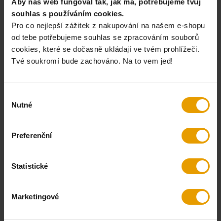
Aby náš web fungoval tak, jak má, potřebujeme tvůj
souhlas s používáním cookies.
brown
olive
Pro co nejlepší zážitek z nakupování na našem e-shopu
od tebe potřebujeme souhlas se zpracováním souborů
cookies, které se dočasně ukládají ve tvém prohlížeči.
Szerdán 12. 8. nálad
Tvé soukromí bude zachováno. Na to vem jed!
23 390 Ft
Výběr
Állandó akár -15 % kedvezmény a
BUSHMAN Club
tagjai számára
Nutné
souhlasu
KOSÁRBA
KÉZBESÍTÉSI LEHETŐSÉGEK
ÁRTÖRTÉNET
Preferenční
Van nálunk fiókod?
Jelentkezz be
Statistické
Nincs nálunk fiókod és szeretnél 3200 forint kedvezményt az
első vásárlásodra?
Regisztrálj
Marketingové
PARAMÉTEREK
LEÍRÁS
GPSR