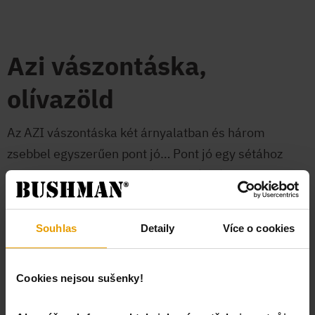
Azi vászontáska,
olívazöld
Az AZI vászontáska két árnyalatban és három
zsebbel egyszerűen pont jó… Pont jó egy sétához
vagy egy kisebb kiruccanáshoz. Ráadásul vintage
stílusban, egy menő army csattal megspékelve.
Více informací
Souhlas
Detaily
Více o cookies
VÁLASSZ VARIÁNST
Cookies nejsou sušenky!