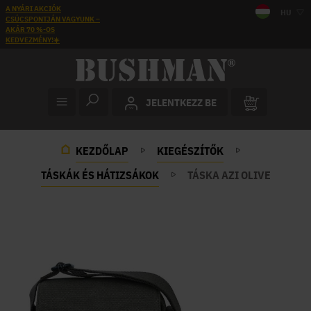
A NYÁRI AKCIÓK
HU
CSÚCSPONTJÁN VAGYUNK –
AKÁR 70 %-OS
KEDVEZMÉNY!☀️
JELENTKEZZ BE
KEZDŐLAP
KIEGÉSZÍTŐK
TÁSKÁK ÉS HÁTIZSÁKOK
TÁSKA AZI OLIVE