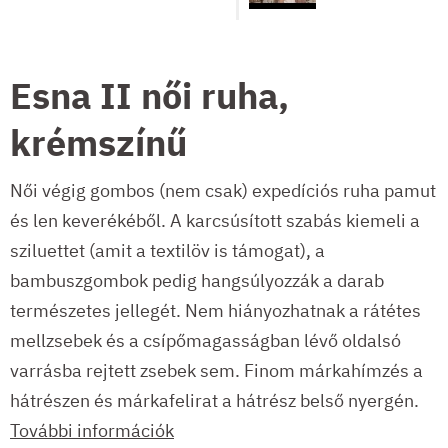
Esna II női ruha,
krémszínű
Női végig gombos (nem csak) expedíciós ruha pamut
és len keverékéből. A karcsúsított szabás kiemeli a
sziluettet (amit a textilöv is támogat), a
bambuszgombok pedig hangsúlyozzák a darab
természetes jellegét. Nem hiányozhatnak a rátétes
mellzsebek és a csípőmagasságban lévő oldalsó
varrásba rejtett zsebek sem. Finom márkahímzés a
hátrészen és márkafelirat a hátrész belső nyergén.
További információk