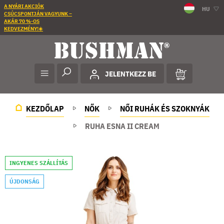
A NYÁRI AKCIÓK
HU
CSÚCSPONTJÁN VAGYUNK –
AKÁR 70 %-OS
KEDVEZMÉNY!☀️
JELENTKEZZ BE
KEZDŐLAP
NŐK
NŐI RUHÁK ÉS SZOKNYÁK
RUHA ESNA II CREAM
INGYENES SZÁLLÍTÁS
ÚJDONSÁG