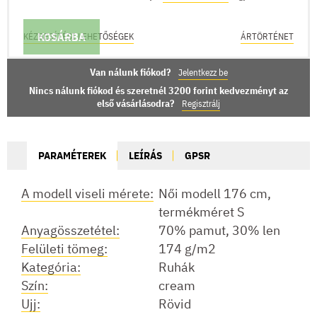
KOSÁRBA
KÉZBESÍTÉSI LEHETŐSÉGEK
ÁRTÖRTÉNET
Van nálunk fiókod?
Jelentkezz be
Nincs nálunk fiókod és szeretnél 3200 forint kedvezményt az
első vásárlásodra?
Regisztrálj
PARAMÉTEREK
LEÍRÁS
GPSR
A modell viseli mérete:
Női modell 176 cm,
termékméret S
Anyagösszetétel:
70% pamut, 30% len
Felületi tömeg:
174 g/m2
Kategória:
Ruhák
Szín:
cream
Ujj:
Rövid