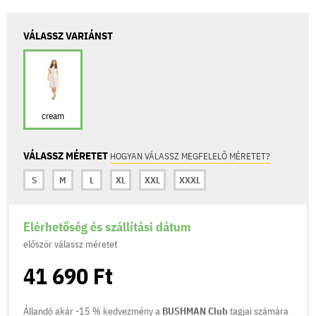
VÁLASSZ VARIÁNST
cream
VÁLASSZ MÉRETET
HOGYAN VÁLASSZ MEGFELELŐ MÉRETET?
S
M
L
XL
XXL
XXXL
Elérhetőség és szállítási dátum
először válassz méretet
41 690 Ft
Állandó akár -15 % kedvezmény a
BUSHMAN Club
tagjai számára