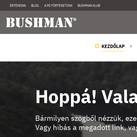
ÉRTÉKEINK
BLOG
A MI TÖRTÉNETÜNK
BUSHMAN KLUB
KEZDŐLAP
Hoppá! Vala
Bármilyen szögből nézzük, eze
Vagy hibás a megadott link, vag