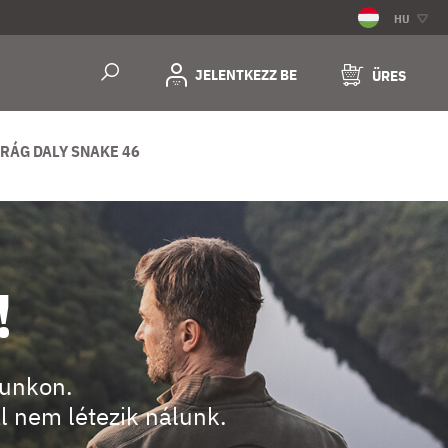
HU
JELENTKEZZ BE
ÜRES
RÁG DALY SNAKE 46
!
lunkon.
al nem létezik nálunk.