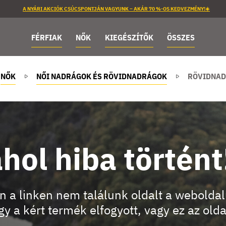
A NYÁRI AKCIÓK CSÚCSPONTJÁN VAGYUNK – AKÁR 70 %-OS KEDVEZMÉNY!☀️
FÉRFIAK
NŐK
KIEGÉSZÍTŐK
ÖSSZES
NŐK
NŐI NADRÁGOK ÉS RÖVIDNADRÁGOK
RÖVIDNAD
hol hiba történt
n a linken nem találunk oldalt a webolda
y a kért termék elfogyott, vagy ez az old