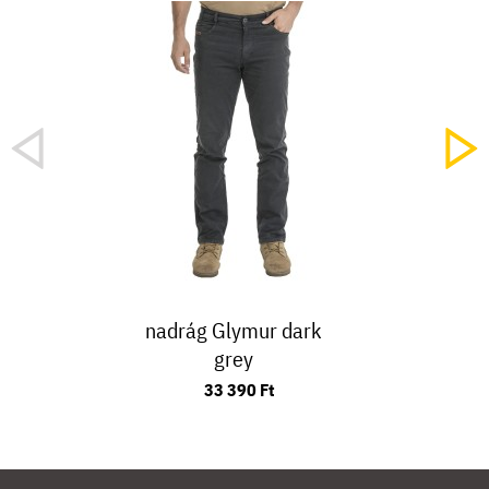
nadrág Glymur dark
grey
33 390 Ft