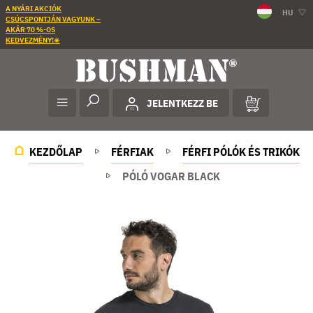
A NYÁRI AKCIÓK
HU
CSÚCSPONTJÁN VAGYUNK –
AKÁR 70 %-OS
KEDVEZMÉNY!☀️
JELENTKEZZ BE
KEZDŐLAP
FÉRFIAK
FÉRFI PÓLÓK ÉS TRIKÓK
PÓLÓ VOGAR BLACK