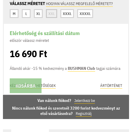
VÁLASSZ MÉRETET
HOGYAN VÁLASSZ MEGFELELŐ MÉRETET?
M
L
XL
XXL
XXXL
XXXXL
Elérhetőség és szállítási dátum
először válassz méretet
16 690 Ft
Állandó akár -15 % kedvezmény a
BUSHMAN Club
tagjai számára
KOSÁRBA
KÉZBESÍTÉSI LEHETŐSÉGEK
ÁRTÖRTÉNET
Van nálunk fiókod?
Jelentkezz be
Nincs nálunk fiókod és szeretnél 3200 forint kedvezményt az
első vásárlásodra?
Regisztrálj