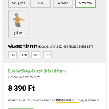
dark green
blue
oldrose
terracotta
yellow
VÁLASSZ MÉRETET
HOGYAN VÁLASSZ MEGFELELŐ MÉRETET?
116
128
140
152
Elérhetőség és szállítási dátum
először válassz méretet
8 390 Ft
Állandó akár -15 % kedvezmény a
BUSHMAN Club
tagjai számára