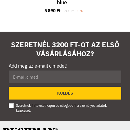
blue
5 890 Ft
8 390 Ft
-30%
SZERETNÉL 3200 FT-OT AZ ELSŐ
VÁSÁRLÁSÁHOZ?
Add meg az e-mail címedet!
KÜLDÉS
Szeretnék hírlevelet kapni és elfogadom a
személyes adatok
kezelését
.