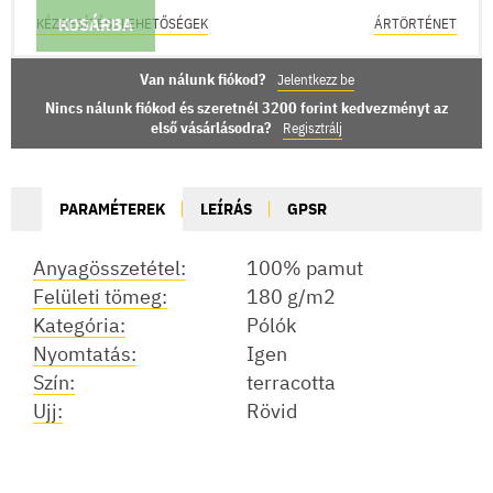
KOSÁRBA
KÉZBESÍTÉSI LEHETŐSÉGEK
ÁRTÖRTÉNET
Van nálunk fiókod?
Jelentkezz be
Nincs nálunk fiókod és szeretnél 3200 forint kedvezményt az
első vásárlásodra?
Regisztrálj
PARAMÉTEREK
LEÍRÁS
GPSR
Anyagösszetétel:
100% pamut
Felületi tömeg:
180 g/m2
Kategória:
Pólók
Nyomtatás:
Igen
Szín:
terracotta
Ujj:
Rövid