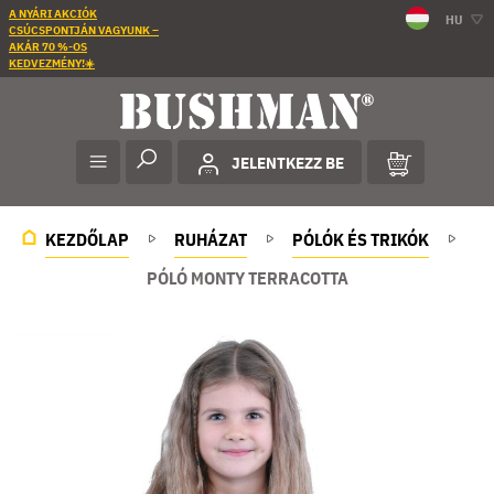
A NYÁRI AKCIÓK
HU
CSÚCSPONTJÁN VAGYUNK –
AKÁR 70 %-OS
KEDVEZMÉNY!☀️
JELENTKEZZ BE
KEZDŐLAP
RUHÁZAT
PÓLÓK ÉS TRIKÓK
PÓLÓ MONTY TERRACOTTA