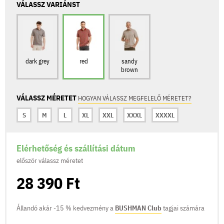
VÁLASSZ VARIÁNST
dark grey
red
sandy
brown
VÁLASSZ MÉRETET
HOGYAN VÁLASSZ MEGFELELŐ MÉRETET?
S
M
L
XL
XXL
XXXL
XXXXL
Elérhetőség és szállítási dátum
először válassz méretet
28 390 Ft
Állandó akár -15 % kedvezmény a
BUSHMAN Club
tagjai számára