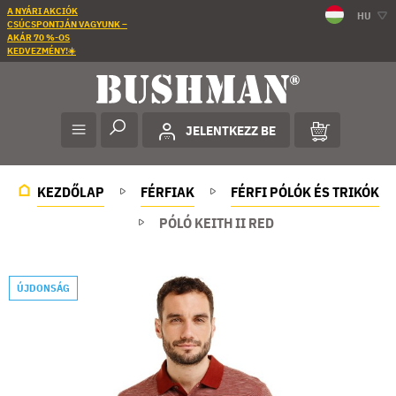
A NYÁRI AKCIÓK
HU
CSÚCSPONTJÁN VAGYUNK –
AKÁR 70 %-OS
KEDVEZMÉNY!☀️
JELENTKEZZ BE
KEZDŐLAP
FÉRFIAK
FÉRFI PÓLÓK ÉS TRIKÓK
PÓLÓ KEITH II RED
ÚJDONSÁG