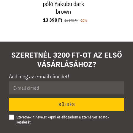
póló Yakubu dark
brown
13 390 Ft
16 690 Ft
-20%
SZERETNÉL 3200 FT-OT AZ ELSŐ
VÁSÁRLÁSÁHOZ?
Add meg az e-mail címedet!
KÜLDÉS
Szeretnék hírlevelet kapni és elfogadom a
személyes adatok
kezelését
.