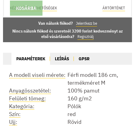
KOSÁRBA
KÉZBESÍTÉSI LEHETŐSÉGEK
ÁRTÖRTÉNET
Van nálunk fiókod?
Jelentkezz be
Nincs nálunk fiókod és szeretnél 3200 forint kedvezményt az
első vásárlásodra?
Regisztrálj
PARAMÉTEREK
LEÍRÁS
GPSR
A modell viseli mérete:
Férfi modell 186 cm,
termékméret M
Anyagösszetétel:
100% pamut
Felületi tömeg:
160 g/m2
Kategória:
Pólók
Szín:
red
Ujj:
Rövid