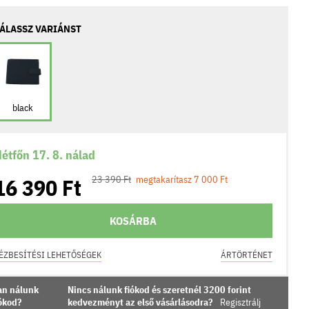
ÁLASSZ VARIÁNST
black
étfőn 17. 8. nálad
16 390 Ft
23 390 Ft
megtakarítasz 7 000 Ft
KOSÁRBA
ÉZBESÍTÉSI LEHETŐSÉGEK
ÁRTÖRTÉNET
an nálunk
Nincs nálunk fiókod és szeretnél 3200 forint
iókod?
kedvezményt az első vásárlásodra?
Regisztrálj