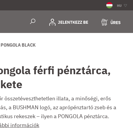
HU
JELENTKEZZ BE
ÜRES
 PONGOLA BLACK
ongola férfi pénztárca,
ekete
r összetéveszthetetlen illata, a minőségi, erős
rás, a BUSHMAN logó, az aprópénztartó zseb és a
ktikus rekeszek – ilyen a PONGOLA pénztárca.
ábbi információk