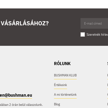
Ő VÁSÁRLÁSÁHOZ?
Szeretnék hírle
RÓLUNK
BUSHMAN KLUB
Értékeink
e.en@bushman.eu
A mi történetünk
Blog
ában 2 órán belül válaszolunk.