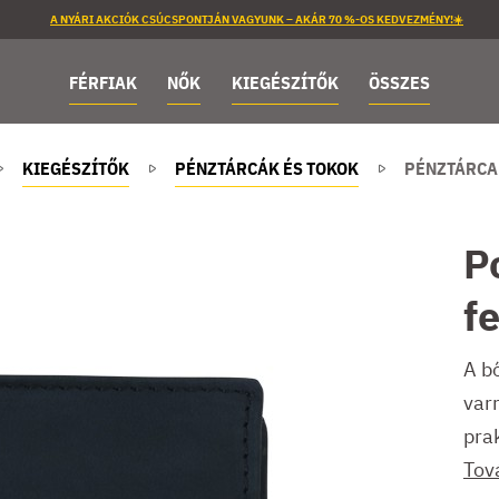
A NYÁRI AKCIÓK CSÚCSPONTJÁN VAGYUNK – AKÁR 70 %-OS KEDVEZMÉNY!☀️
FÉRFIAK
NŐK
KIEGÉSZÍTŐK
ÖSSZES
KIEGÉSZÍTŐK
PÉNZTÁRCÁK ÉS TOKOK
PÉNZTÁRCA
P
f
A bő
var
pra
Tov