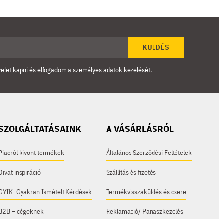
KÜLDÉS
velet kapni és elfogadom a
személyes adatok kezelését
.
SZOLGÁLTATÁSAINK
A VÁSÁRLÁSRÓL
Piacról kivont termékek
Általános Szerződési Feltételek
Divat inspiráció
Szállítás és fizetés
GYIK- Gyakran Ismételt Kérdések
Termékvisszaküldés és csere
B2B – cégeknek
Reklamació/ Panaszkezelés