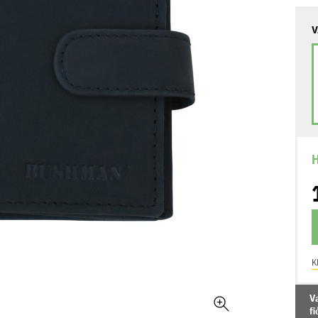
V
H
K
V
f