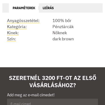
PARAMÉTEREK
LEÍRÁS
Anyagösszetétel:
100% bőr
Kategória:
Pénztárcák
Kinek:
Nőknek
Szín:
dark brown
SZERETNÉL 3200 FT-OT AZ ELSŐ
VÁSÁRLÁSÁHOZ?
Add meg az e-mail címedet!