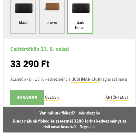
black
brown
dark
brown
Csütörtökön 13. 8. nálad
33 290 Ft
Állandó akár -15 % kedvezmény a
BUSHMAN Club
tagjai számára
KOSÁRBA
KÉZBESÍTÉSI LEHETŐSÉGEK
ÁRTÖRTÉNET
Van nálunk fiókod?
Jelentkezz be
Nincs nálunk fiókod és szeretnél 3200 forint kedvezményt az
első vásárlásodra?
Regisztrálj