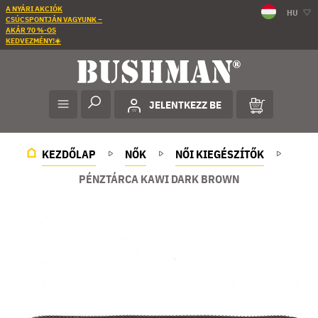
A NYÁRI AKCIÓK
HU
CSÚCSPONTJÁN VAGYUNK –
AKÁR 70 %-OS
KEDVEZMÉNY!☀️
JELENTKEZZ BE
KEZDŐLAP
NŐK
NŐI KIEGÉSZÍTŐK
PÉNZTÁRCA KAWI DARK BROWN