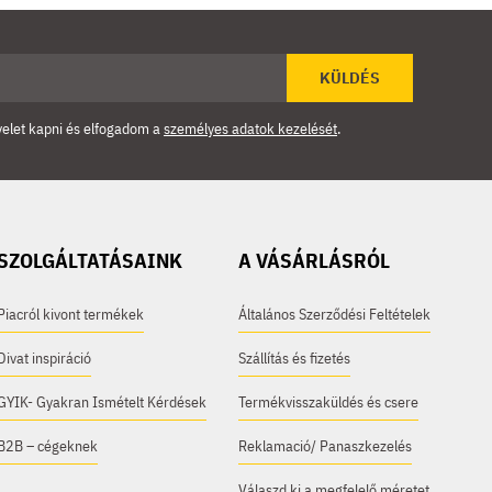
KÜLDÉS
velet kapni és elfogadom a
személyes adatok kezelését
.
SZOLGÁLTATÁSAINK
A VÁSÁRLÁSRÓL
Piacról kivont termékek
Általános Szerződési Feltételek
Divat inspiráció
Szállítás és fizetés
GYIK- Gyakran Ismételt Kérdések
Termékvisszaküldés és csere
B2B – cégeknek
Reklamació/ Panaszkezelés
Válaszd ki a megfelelő méretet