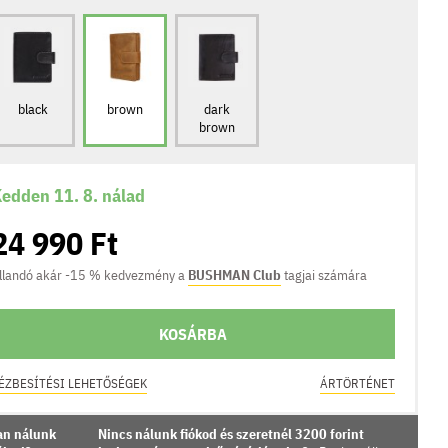
black
brown
dark
brown
edden 11. 8. nálad
24 990 Ft
llandó akár -15 % kedvezmény a
BUSHMAN Club
tagjai számára
KOSÁRBA
ÉZBESÍTÉSI LEHETŐSÉGEK
ÁRTÖRTÉNET
an nálunk
Nincs nálunk fiókod és szeretnél 3200 forint