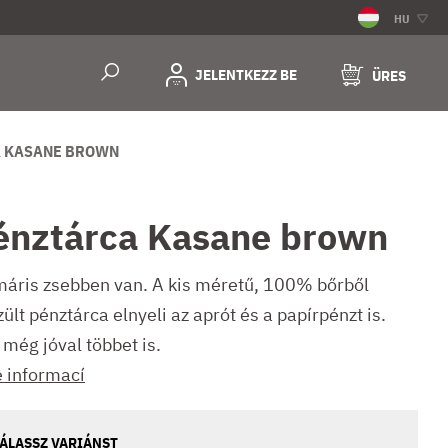
HU
JELENTKEZZ BE
ÜRES
 KASANE BROWN
énztárca Kasane brown
máris zsebben van. A kis méretű, 100% bőrből
ült pénztárca elnyeli az aprót és a papírpénzt is.
 még jóval többet is.
e informací
ÁLASSZ VARIÁNST