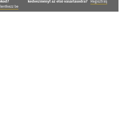
iókod?
kedvezményt az első vásárlásodra?
Regisztrálj
lentkezz be