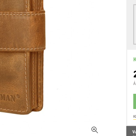
K
Á
K
V