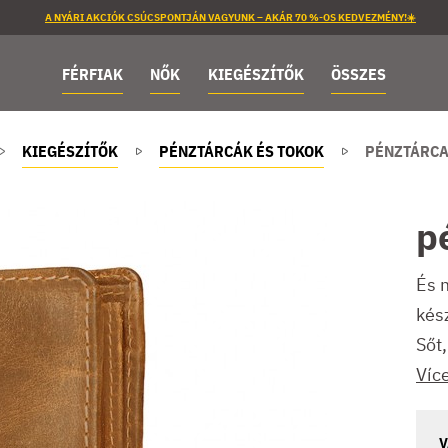
A NYÁRI AKCIÓK CSÚCSPONTJÁN VAGYUNK – AKÁR 70 %-OS KEDVEZMÉNY!☀️
FÉRFIAK
NŐK
KIEGÉSZÍTŐK
ÖSSZES
KIEGÉSZÍTŐK
PÉNZTÁRCÁK ÉS TOKOK
PÉNZTÁRCA
p
És 
kész
Sőt,
Víc
V