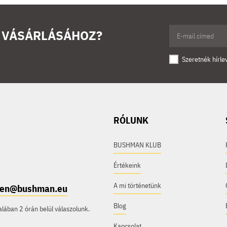
Ő VÁSÁRLÁSÁHOZ?
Szeretnék hírle
RÓLUNK
BUSHMAN KLUB
Értékeink
A mi történetünk
e.en@bushman.eu
Blog
ában 2 órán belül válaszolunk.
Kapcsolat