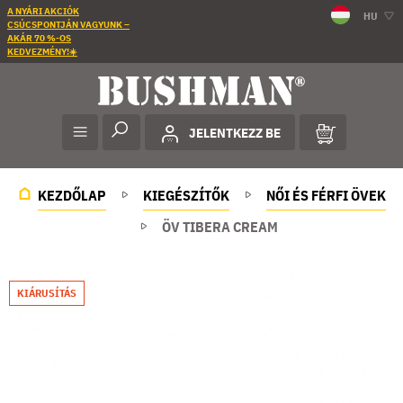
A NYÁRI AKCIÓK
HU
CSÚCSPONTJÁN VAGYUNK –
AKÁR 70 %-OS
KEDVEZMÉNY!☀️
JELENTKEZZ BE
KEZDŐLAP
KIEGÉSZÍTŐK
NŐI ÉS FÉRFI ÖVEK
ÖV TIBERA CREAM
KIÁRUSÍTÁS