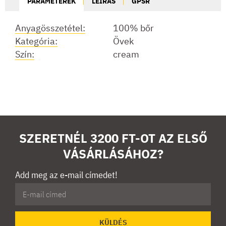
PARAMÉTEREK
LEÍRÁS
GPSR
Anyagösszetétel:
100% bőr
Kategória:
Övek
Szín:
cream
SZERETNÉL 3200 FT-OT AZ ELSŐ
VÁSÁRLÁSÁHOZ?
Add meg az e-mail címedet!
KÜLDÉS