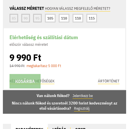
VÁLASSZ MÉRETET
HOGYAN VÁLASSZ MEGFELELŐ MÉRETET?
85
90
95
105
110
110
115
Elérhetőség és szállítási dátum
először válassz méretet
9 990 Ft
14 990 Ft
megtakarítasz 5 000 Ft
KOSÁRBA
KÉZBESÍTÉSI LEHETŐSÉGEK
ÁRTÖRTÉNET
Van nálunk fiókod?
Jelentkezz be
Nincs nálunk fiókod és szeretnél 3200 forint kedvezményt az
első vásárlásodra?
Regisztrálj