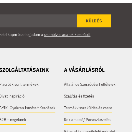
KÜLDÉS
velet kapni és elfogadom a
személyes adatok kezelését
.
SZOLGÁLTATÁSAINK
A VÁSÁRLÁSRÓL
Piacról kivont termékek
Általános Szerződési Feltételek
Divat inspiráció
Szállítás és fizetés
GYIK- Gyakran Ismételt Kérdések
Termékvisszaküldés és csere
B2B – cégeknek
Reklamació/ Panaszkezelés
Válaszd ki a megfelelő méretet