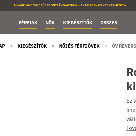
A NYÁRI AKCIÓK CSÚCSPONTJÁN VAGYUNK – AKÁR 70 %-OS KEDVEZMÉNY!☀️
FÉRFIAK
NŐK
KIEGÉSZÍTŐK
ÖSSZES
AP
KIEGÉSZÍTŐK
NŐI ÉS FÉRFI ÖVEK
ÖV REVERS
Re
k
Ez 
fin
vál
Tov