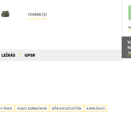
TOVÁBB (1)
K
V
f
Je
LEÍRÁS
GPSR
FI ÖVEK
IGAZI AJÁNDÉKOK
BŐR KIEGÉSZÍTŐK
KATALÓGUS