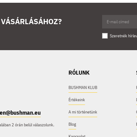
Ő VÁSÁRLÁSÁHOZ?
Szeretnék hírle
RÓLUNK
BUSHMAN KLUB
Értékeink
e.en@bushman.eu
A mi történetünk
Blog
ában 2 órán belül válaszolunk.
Kapcsolat