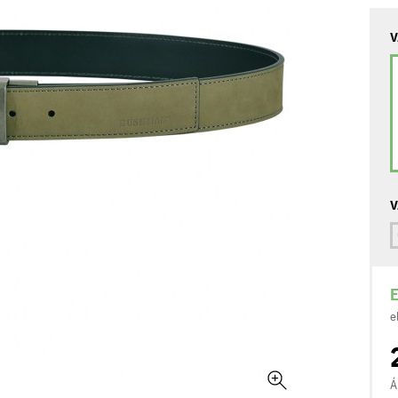
V
V
E
e
Á