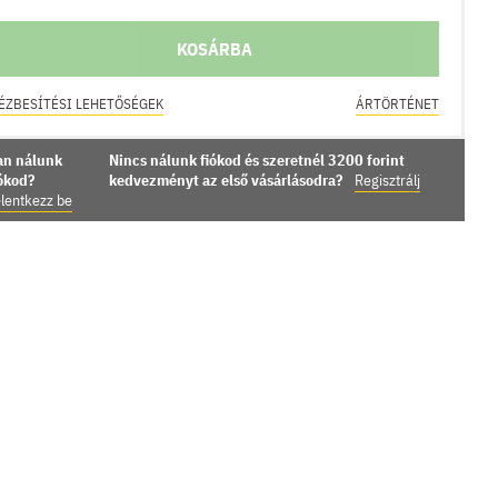
KOSÁRBA
ÉZBESÍTÉSI LEHETŐSÉGEK
ÁRTÖRTÉNET
an nálunk
Nincs nálunk fiókod és szeretnél 3200 forint
iókod?
kedvezményt az első vásárlásodra?
Regisztrálj
lentkezz be