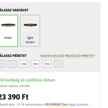
ÁLASSZ VARIÁNST
khaki
light
brown
ÁLASSZ MÉRETET
HOGYAN VÁLASSZ MEGFELELŐ MÉRETET?
95
105
110
110
115
120
lérhetőség és szállítási dátum
lőször válassz méretet
23 390 Ft
llandó akár -15 % kedvezmény a
BUSHMAN Club
tagjai számára