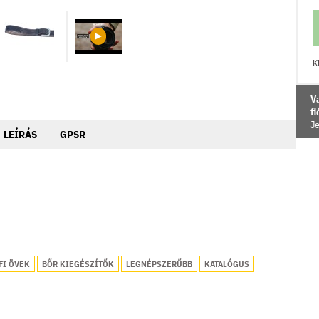
K
V
f
Je
LEÍRÁS
GPSR
FI ÖVEK
BŐR KIEGÉSZÍTŐK
LEGNÉPSZERŰBB
KATALÓGUS