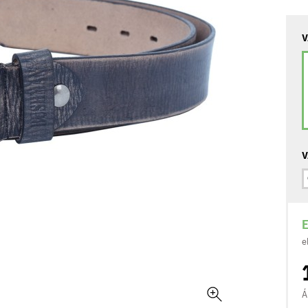
V
V
E
e
Á