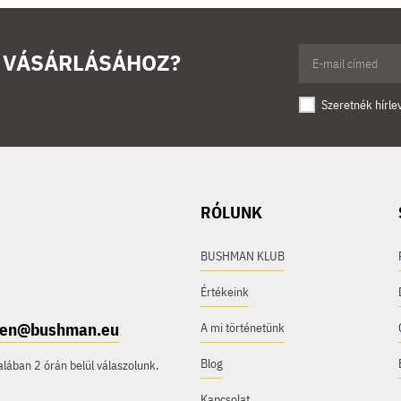
Ő VÁSÁRLÁSÁHOZ?
Szeretnék hírle
RÓLUNK
BUSHMAN KLUB
Értékeink
e.en@bushman.eu
A mi történetünk
Blog
ában 2 órán belül válaszolunk.
Kapcsolat