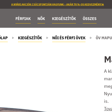
A NYÁRI AKCIÓK CSÚCSPONTJÁN VAGYUNK – AKÁR 70 %-OS KEDVEZMÉNY!☀️
FÉRFIAK
NŐK
KIEGÉSZÍTŐK
ÖSSZES
ŐLAP
KIEGÉSZÍTŐK
NŐI ÉS FÉRFI ÖVEK
ÖV MAPU
M
A k
mar
meg
Nyu
is.
Tov