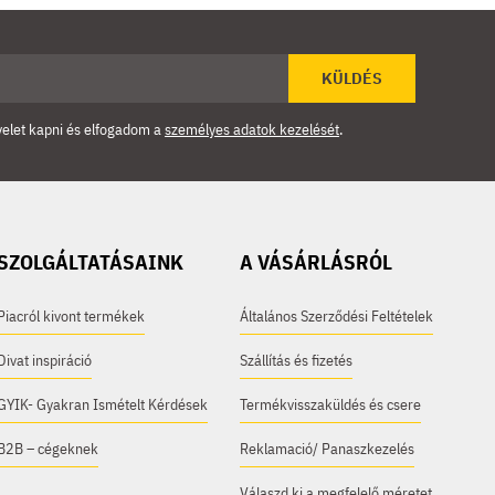
KÜLDÉS
velet kapni és elfogadom a
személyes adatok kezelését
.
SZOLGÁLTATÁSAINK
A VÁSÁRLÁSRÓL
Piacról kivont termékek
Általános Szerződési Feltételek
Divat inspiráció
Szállítás és fizetés
GYIK- Gyakran Ismételt Kérdések
Termékvisszaküldés és csere
B2B – cégeknek
Reklamació/ Panaszkezelés
Válaszd ki a megfelelő méretet