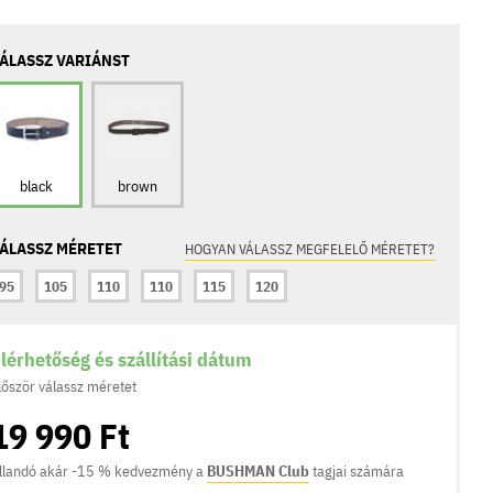
ÁLASSZ VARIÁNST
black
brown
ÁLASSZ MÉRETET
HOGYAN VÁLASSZ MEGFELELŐ MÉRETET?
95
105
110
110
115
120
lérhetőség és szállítási dátum
lőször válassz méretet
19 990 Ft
llandó akár -15 % kedvezmény a
BUSHMAN Club
tagjai számára