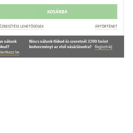
KOSÁRBA
ÉZBESÍTÉSI LEHETŐSÉGEK
ÁRTÖRTÉNET
an nálunk
Nincs nálunk fiókod és szeretnél 3200 forint
iókod?
kedvezményt az első vásárlásodra?
Regisztrálj
lentkezz be