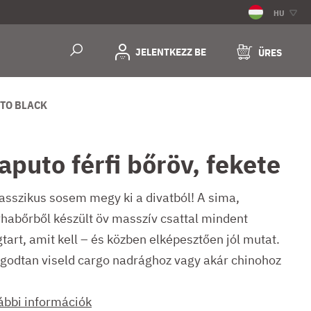
HU
JELENTKEZZ BE
ÜRES
TO BLACK
aputo férfi bőröv, fekete
lasszikus sosem megy ki a divatból! A sima,
habőrből készült öv masszív csattal mindent
tart, amit kell – és közben elképesztően jól mutat.
godtan viseld cargo nadrághoz vagy akár chinohoz
ábbi információk