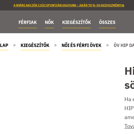
A NYÁRI AKCIÓK CSÚCSPONTJÁN VAGYUNK – AKÁR 70 %-OS KEDVEZMÉNY!☀️
FÉRFIAK
NŐK
KIEGÉSZÍTŐK
ÖSSZES
LAP
KIEGÉSZÍTŐK
NŐI ÉS FÉRFI ÖVEK
ÖV HIP D
H
s
Ha 
HIP 
ame
Tov