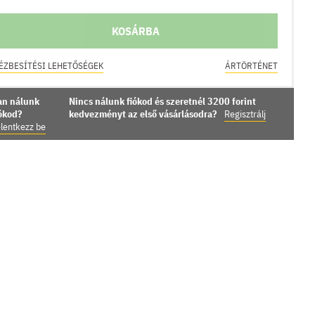
KOSÁRBA
ÉZBESÍTÉSI LEHETŐSÉGEK
ÁRTÖRTÉNET
an nálunk
Nincs nálunk fiókod és szeretnél 3200 forint
iókod?
kedvezményt az első vásárlásodra?
Regisztrálj
lentkezz be