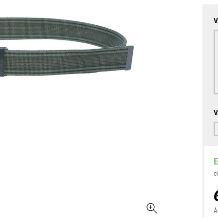
V
V
E
e
Á