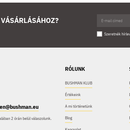
Ő VÁSÁRLÁSÁHOZ?
Szeretnék hírle
RÓLUNK
BUSHMAN KLUB
Értékeink
e.en@bushman.eu
A mi történetünk
Blog
ában 2 órán belül válaszolunk.
Kapcsolat