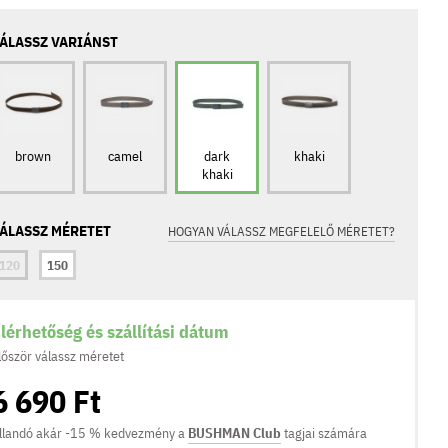
ÁLASSZ VARIÁNST
brown
camel
dark
khaki
khaki
ÁLASSZ MÉRETET
HOGYAN VÁLASSZ MEGFELELŐ MÉRETET?
120
150
lérhetőség és szállítási dátum
lőször válassz méretet
6 690 Ft
llandó akár -15 % kedvezmény a
BUSHMAN Club
tagjai számára