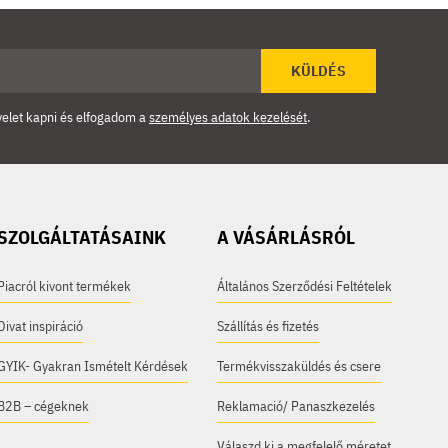
KÜLDÉS
velet kapni és elfogadom a
személyes adatok kezelését
.
SZOLGÁLTATÁSAINK
A VÁSÁRLÁSRÓL
Piacról kivont termékek
Általános Szerződési Feltételek
Divat inspiráció
Szállítás és fizetés
GYIK- Gyakran Ismételt Kérdések
Termékvisszaküldés és csere
B2B – cégeknek
Reklamació/ Panaszkezelés
Válaszd ki a megfelelő méretet