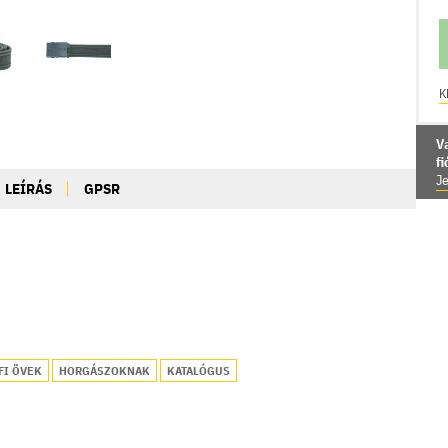
K
V
f
Je
LEÍRÁS
GPSR
FI ÖVEK
HORGÁSZOKNAK
KATALÓGUS