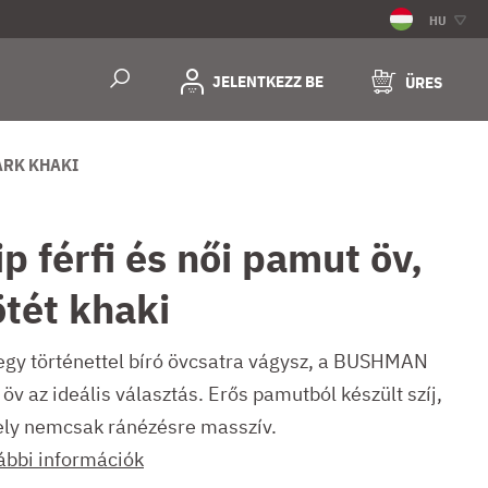
HU
JELENTKEZZ BE
ÜRES
ARK KHAKI
ip férfi és női pamut öv,
ötét khaki
egy történettel bíró övcsatra vágysz, a BUSHMAN
öv az ideális választás. Erős pamutból készült szíj,
ly nemcsak ránézésre masszív.
ábbi információk