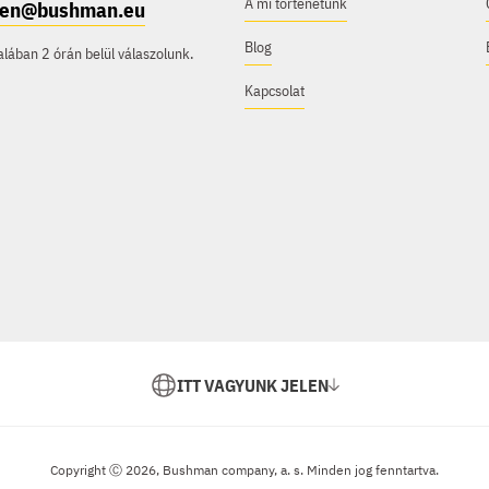
A mi történetünk
e.en@bushman.eu
Blog
ában 2 órán belül válaszolunk.
Kapcsolat
ITT VAGYUNK JELEN
Copyright Ⓒ 2026, Bushman company, a. s. Minden jog fenntartva.