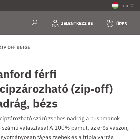
HU
JELENTKEZZ BE
ÜRES
IP OFF BEIGE
anford férfi
ecipzározható (zip‑off)
adrág, bézs
ecipzározható szárú zsebes nadrág a bushmanok
ő számú választása! A 100% pamut, az erős vászon,
agyományosan tágas zsebek és a tripla varrás