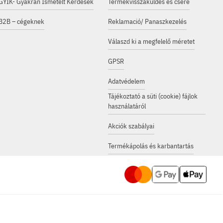
GYIK- Gyakran Ismételt Kérdések
Termékvisszaküldés és csere
B2B – cégeknek
Reklamació/ Panaszkezelés
Válaszd ki a megfelelő méretet
GPSR
Adatvédelem
Tájékoztató a süti (cookie) fájlok
használatáról
Akciók szabályai
Termékápolás és karbantartás