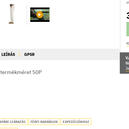
e
K
LEÍRÁS
GPSR
V
f
Je
, termékméret 50P
NYÁRI LEÁRAZÁS
FÉRFI NADRÁGOK
EXPEDÍCIÓKHOZ