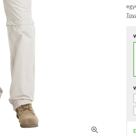
egy
Tov
V
V
E