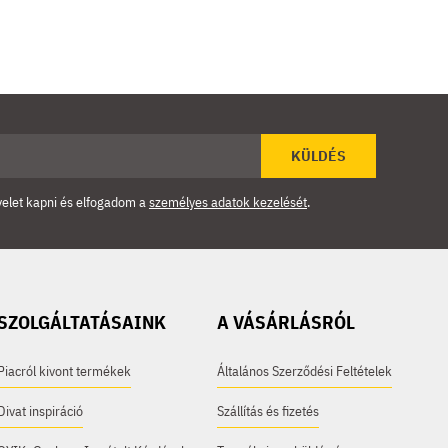
KÜLDÉS
velet kapni és elfogadom a
személyes adatok kezelését
.
SZOLGÁLTATÁSAINK
A VÁSÁRLÁSRÓL
Piacról kivont termékek
Általános Szerződési Feltételek
Divat inspiráció
Szállítás és fizetés