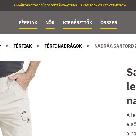
A NYÁRI AKCIÓK CSÚCSPONTJÁN VAGYUNK – AKÁR 70 %-OS KEDVEZMÉNY!☀️
FÉRFIAK
NŐK
KIEGÉSZÍTŐK
ÖSSZES
P
FÉRFIAK
FÉRFI NADRÁGOK
NADRÁG SANFORD Z
S
l
n
A l
els
a h