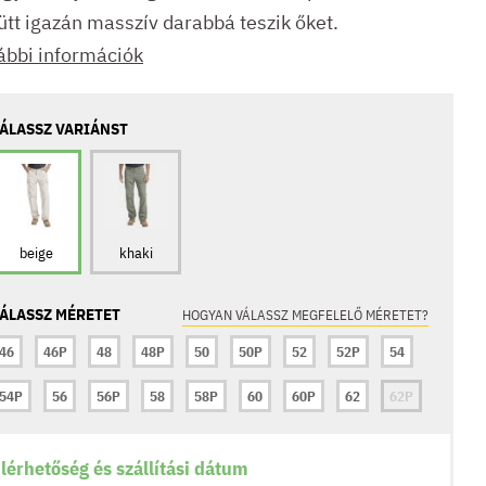
ütt igazán masszív darabbá teszik őket.
ábbi információk
ÁLASSZ VARIÁNST
beige
khaki
ÁLASSZ MÉRETET
HOGYAN VÁLASSZ MEGFELELŐ MÉRETET?
46
46P
48
48P
50
50P
52
52P
54
54P
56
56P
58
58P
60
60P
62
62P
lérhetőség és szállítási dátum