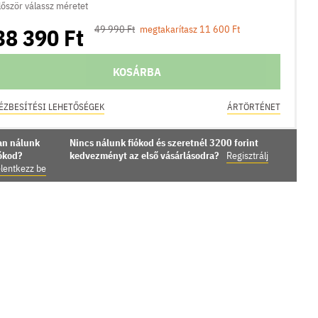
lőször válassz méretet
38 390 Ft
49 990 Ft
megtakarítasz 11 600 Ft
KOSÁRBA
ÉZBESÍTÉSI LEHETŐSÉGEK
ÁRTÖRTÉNET
an nálunk
Nincs nálunk fiókod és szeretnél 3200 forint
iókod?
kedvezményt az első vásárlásodra?
Regisztrálj
lentkezz be