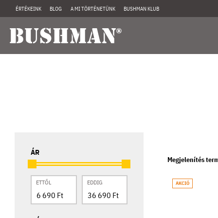
ÉRTÉKEINK
BLOG
A MI TÖRTÉNETÜNK
BUSHMAN KLUB
ÁR
Megjelenítés ter
ETTŐL
EDDIG
AKCIÓ