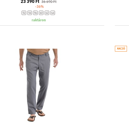
23 390 Ft
36 690 Ft
-36%
52
54
56
60
62
64
raktáron
AKCIÓ