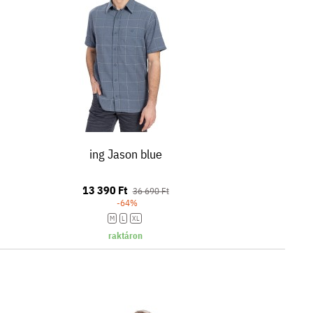
ing Jason blue
13 390 Ft
36 690 Ft
-64%
M
L
XL
raktáron