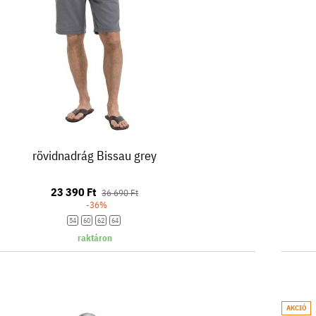
rövidnadrág Bissau grey
23 390 Ft
36 690 Ft
-36%
54
60
62
64
raktáron
AKCIÓ