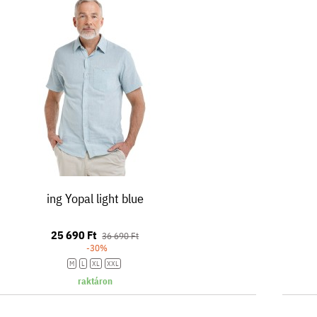
ing Yopal light blue
25 690 Ft
36 690 Ft
-30%
M
L
XL
XXL
raktáron