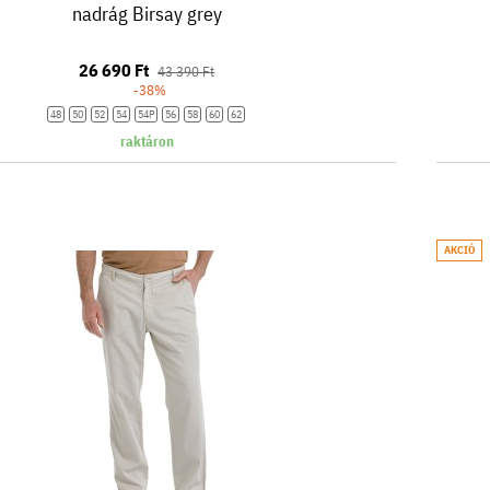
nadrág Birsay grey
26 690 Ft
43 390 Ft
-38%
48
50
52
54
54P
56
58
60
62
raktáron
AKCIÓ