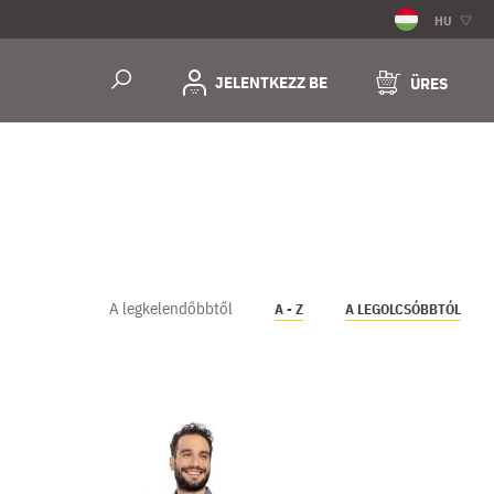
HU
JELENTKEZZ BE
ÜRES
A legkelendőbbtől
A - Z
A LEGOLCSÓBBTÓL