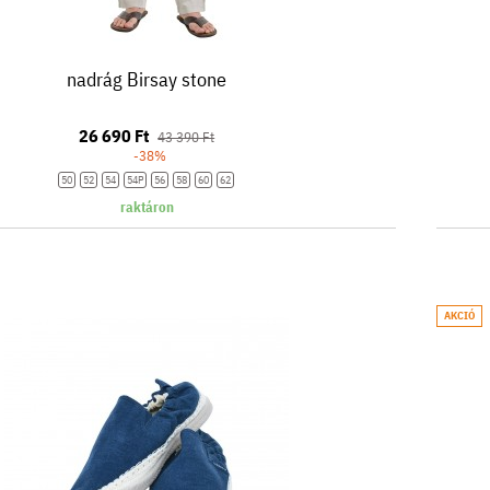
nadrág Birsay stone
26 690 Ft
43 390 Ft
-38%
50
52
54
54P
56
58
60
62
raktáron
AKCIÓ