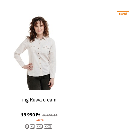
AKCIÓ
ing Ruwa cream
19 990 Ft
36 690 Ft
-46%
L
XL
XXL
XXXL