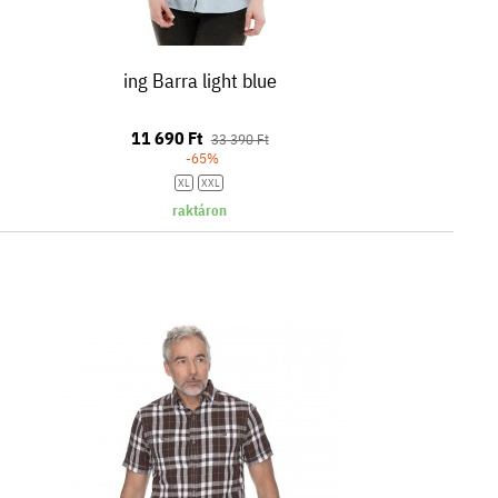
ing Barra light blue
11 690 Ft
33 390 Ft
-65%
XL
XXL
raktáron