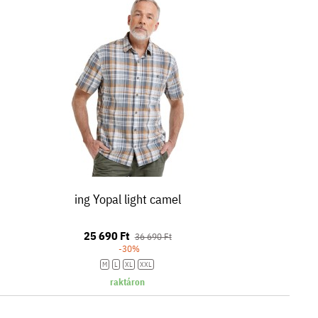
ing Yopal light camel
25 690 Ft
36 690 Ft
-30%
M
L
XL
XXL
raktáron