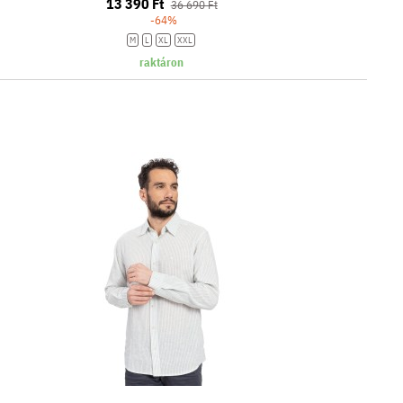
13 390 Ft
36 690 Ft
-64%
M
L
XL
XXL
raktáron