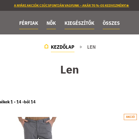
A NYÁRI AKCIÓK CSÚCSPONTJÁN VAGYUNK – AKÁR 70 %-OS KEDVEZMÉNY!☀️
FÉRFIAK
NŐK
KIEGÉSZÍTŐK
ÖSSZES
KEZDŐLAP
LEN
Len
mékek 1 -
14
-ból
14
AKCIÓ