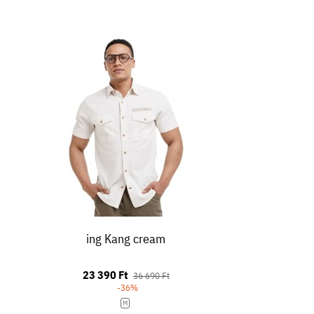
ing Kang cream
23 390 Ft
36 690 Ft
-36%
M