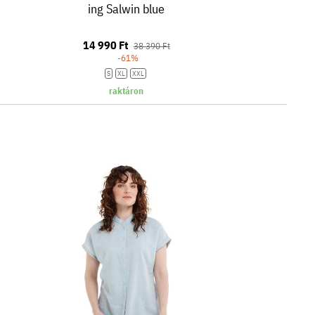
ing Salwin blue
14 990 Ft
38 390 Ft
-61%
S
XL
XXL
raktáron