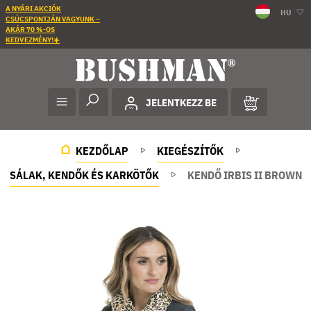
A NYÁRI AKCIÓK
HU
CSÚCSPONTJÁN VAGYUNK –
AKÁR 70 %-OS
KEDVEZMÉNY!☀️
JELENTKEZZ BE
KEZDŐLAP
KIEGÉSZÍTŐK
SÁLAK, KENDŐK ÉS KARKÖTŐK
KENDŐ IRBIS II BROWN