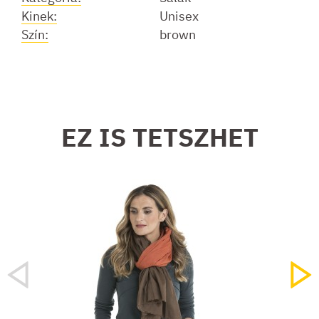
Kinek:
Unisex
Szín:
brown
EZ IS TETSZHET