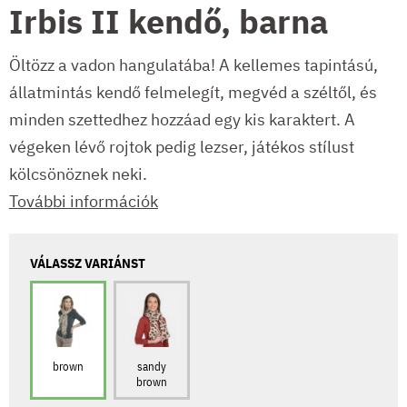
Irbis II kendő, barna
Öltözz a vadon hangulatába! A kellemes tapintású,
állatmintás kendő felmelegít, megvéd a széltől, és
minden szettedhez hozzáad egy kis karaktert. A
végeken lévő rojtok pedig lezser, játékos stílust
kölcsönöznek neki.
További információk
VÁLASSZ VARIÁNST
brown
sandy
brown