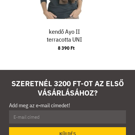
kendő Ayo II
terracotta UNI
8 390 Ft
SZERETNÉL 3200 FT-OT AZ ELSŐ
VÁSÁRLÁSÁHOZ?
Add meg az e-mail címedet!
KÜLDÉS