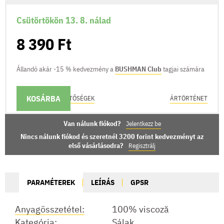
Csütörtökön 13. 8. nálad
8 390 Ft
Állandó akár -15 % kedvezmény a
BUSHMAN Club
tagjai számára
KOSÁRBA
KÉZBESÍTÉSI LEHETŐSÉGEK
ÁRTÖRTÉNET
Van nálunk fiókod?
Jelentkezz be
Nincs nálunk fiókod és szeretnél 3200 forint kedvezményt az
első vásárlásodra?
Regisztrálj
PARAMÉTEREK
LEÍRÁS
GPSR
Anyagösszetétel:
100% viscoză
Kategória:
Sálak