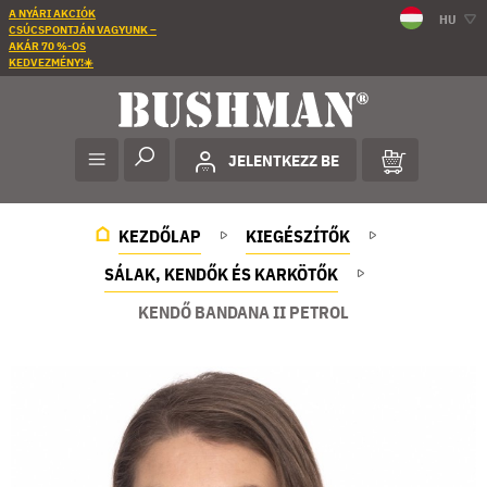
A NYÁRI AKCIÓK
HU
CSÚCSPONTJÁN VAGYUNK –
AKÁR 70 %-OS
KEDVEZMÉNY!☀️
JELENTKEZZ BE
KEZDŐLAP
KIEGÉSZÍTŐK
SÁLAK, KENDŐK ÉS KARKÖTŐK
KENDŐ BANDANA II PETROL