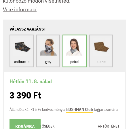
különböző módon viselheted.
Více informací
VÁLASSZ VARIÁNST
anthracite
grey
petrol
stone
Hétfőn 11. 8. nálad
3 390 Ft
Állandó akár -15 % kedvezmény a
BUSHMAN Club
tagjai számára
KOSÁRBA
KÉZBESÍTÉSI LEHETŐSÉGEK
ÁRTÖRTÉNET