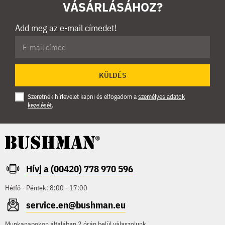
VÁSÁRLÁSÁHOZ?
Add meg az e-mail címedet!
KÜLDÉS
Szeretnék hírlevelet kapni és elfogadom a
személyes adatok
kezelését
.
Hívj a (00420) 778 970 596
Hétfő - Péntek: 8:00 - 17:00
service.en@bushman.eu
Munkanapokon általában 2 órán belül válaszolunk.