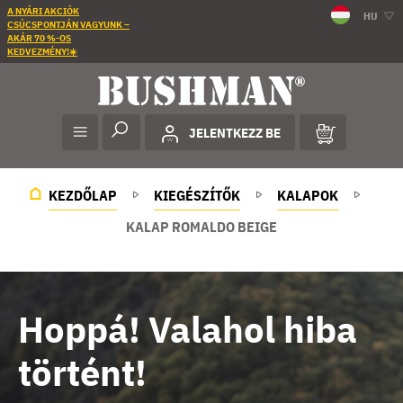
A NYÁRI AKCIÓK
HU
CSÚCSPONTJÁN VAGYUNK –
AKÁR 70 %-OS
KEDVEZMÉNY!☀️
JELENTKEZZ BE
KEZDŐLAP
KIEGÉSZÍTŐK
KALAPOK
KALAP ROMALDO BEIGE
Hoppá! Valahol hiba
történt!