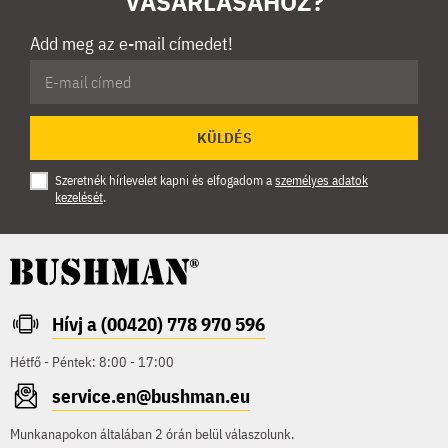
VÁSÁRLÁSÁHOZ?
Add meg az e-mail címedet!
KÜLDÉS
Szeretnék hírlevelet kapni és elfogadom a
személyes adatok
kezelését
.
Hívj a (00420) 778 970 596
Hétfő - Péntek: 8:00 - 17:00
service.en@bushman.eu
Munkanapokon általában 2 órán belül válaszolunk.