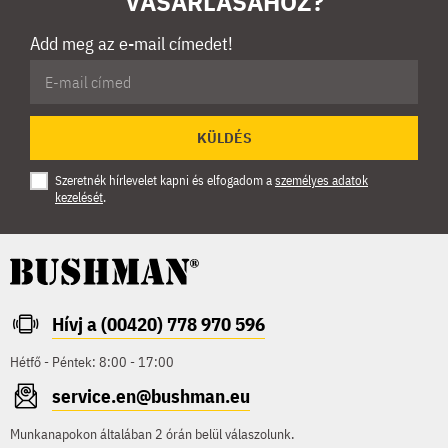
VÁSÁRLÁSÁHOZ?
Add meg az e-mail címedet!
KÜLDÉS
Szeretnék hírlevelet kapni és elfogadom a
személyes adatok
kezelését
.
Hívj a (00420) 778 970 596
Hétfő - Péntek: 8:00 - 17:00
service.en@bushman.eu
Munkanapokon általában 2 órán belül válaszolunk.