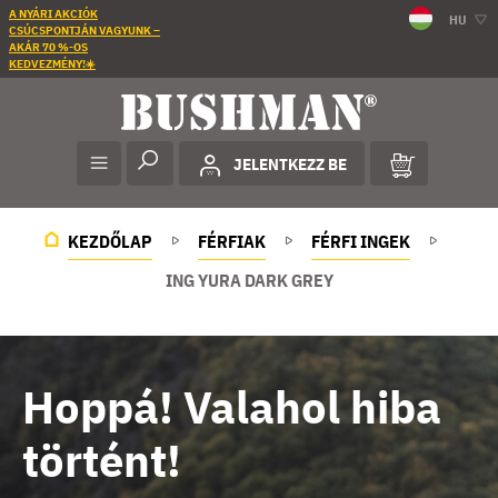
A NYÁRI AKCIÓK
HU
CSÚCSPONTJÁN VAGYUNK –
AKÁR 70 %-OS
KEDVEZMÉNY!☀️
JELENTKEZZ BE
KEZDŐLAP
FÉRFIAK
FÉRFI INGEK
ING YURA DARK GREY
Hoppá! Valahol hiba
történt!