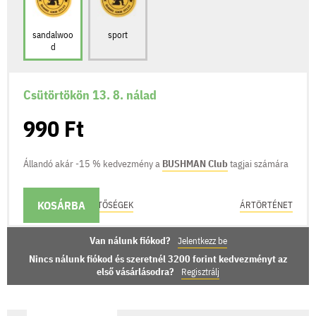
sandalwoo
sport
d
Csütörtökön 13. 8. nálad
990 Ft
Állandó akár -15 % kedvezmény a
BUSHMAN Club
tagjai számára
KOSÁRBA
KÉZBESÍTÉSI LEHETŐSÉGEK
ÁRTÖRTÉNET
Van nálunk fiókod?
Jelentkezz be
Nincs nálunk fiókod és szeretnél 3200 forint kedvezményt az
első vásárlásodra?
Regisztrálj