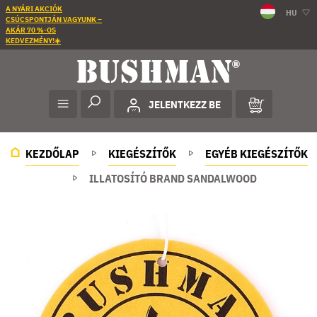
A NYÁRI AKCIÓK
HU
CSÚCSPONTJÁN VAGYUNK –
AKÁR 70 %-OS
KEDVEZMÉNY!☀️
JELENTKEZZ BE
KEZDŐLAP
KIEGÉSZÍTŐK
EGYÉB KIEGÉSZÍTŐK
ILLATOSÍTÓ BRAND SANDALWOOD