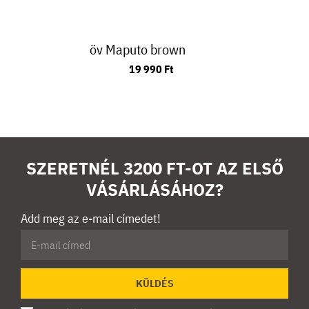
öv Maputo brown
19 990 Ft
SZERETNÉL 3200 FT-OT AZ ELSŐ
VÁSÁRLÁSÁHOZ?
Add meg az e-mail címedet!
KÜLDÉS