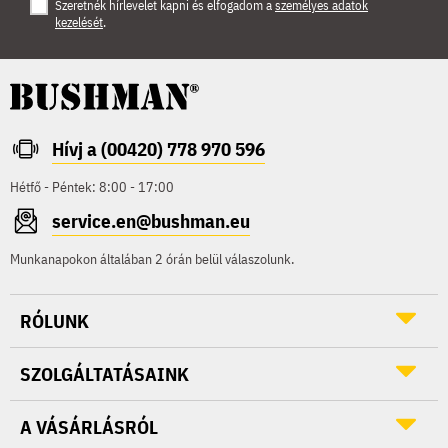
Szeretnék hírlevelet kapni és elfogadom a
személyes adatok
kezelését
.
Hívj a (00420) 778 970 596
Hétfő - Péntek: 8:00 - 17:00
service.en@bushman.eu
Munkanapokon általában 2 órán belül válaszolunk.
RÓLUNK
SZOLGÁLTATÁSAINK
A VÁSÁRLÁSRÓL