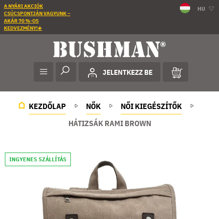
A NYÁRI AKCIÓK
HU
CSÚCSPONTJÁN VAGYUNK –
AKÁR 70 %-OS
KEDVEZMÉNY!☀️
JELENTKEZZ BE
KEZDŐLAP
NŐK
NŐI KIEGÉSZÍTŐK
HÁTIZSÁK RAMI BROWN
INGYENES SZÁLLÍTÁS