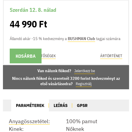
Szerdán 12. 8. nálad
44 990 Ft
Állandó akár -15 % kedvezmény a
BUSHMAN Club
tagjai számára
KOSÁRBA
KÉZBESÍTÉSI LEHETŐSÉGEK
ÁRTÖRTÉNET
Van nálunk fiókod?
Jelentkezz be
Nincs nálunk fiókod és szeretnél 3200 forint kedvezményt az
első vásárlásodra?
Regisztrálj
PARAMÉTEREK
LEÍRÁS
GPSR
Anyagösszetétel:
100% pamut
Kinek:
Nőknek