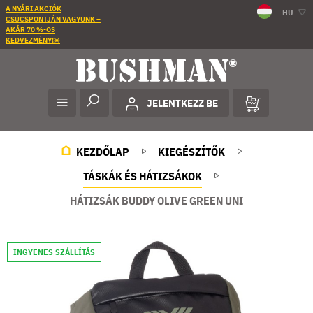
A NYÁRI AKCIÓK
HU
CSÚCSPONTJÁN VAGYUNK –
AKÁR 70 %-OS
KEDVEZMÉNY!☀️
JELENTKEZZ BE
KEZDŐLAP
KIEGÉSZÍTŐK
TÁSKÁK ÉS HÁTIZSÁKOK
HÁTIZSÁK BUDDY OLIVE GREEN UNI
INGYENES SZÁLLÍTÁS