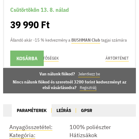
Csütörtökön 13. 8. nálad
39 990 Ft
Állandó akár -15 % kedvezmény a
BUSHMAN Club
tagjai számára
KOSÁRBA
KÉZBESÍTÉSI LEHETŐSÉGEK
ÁRTÖRTÉNET
Van nálunk fiókod?
Jelentkezz be
Nincs nálunk fiókod és szeretnél 3200 forint kedvezményt az
első vásárlásodra?
Regisztrálj
PARAMÉTEREK
LEÍRÁS
GPSR
Anyagösszetétel:
100% poliészter
Kategória:
Hátizsákok