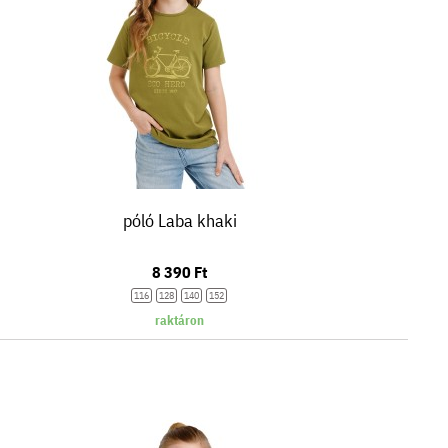
póló Laba khaki
8 390 Ft
116
128
140
152
raktáron