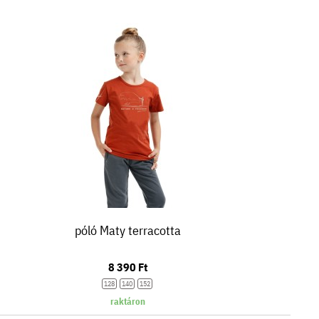
póló Maty terracotta
8 390 Ft
128
140
152
raktáron