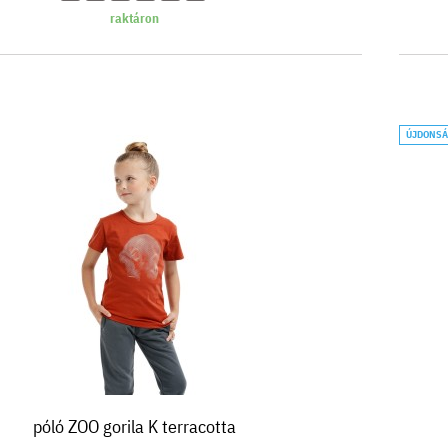
raktáron
ÚJDONS
póló ZOO gorila K terracotta