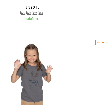
8 390 Ft
116
128
140
152
raktáron
AKCIÓ