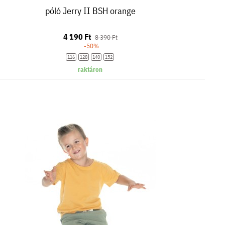
póló Jerry II BSH orange
4 190 Ft
8 390 Ft
-50%
116
128
140
152
raktáron