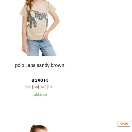
póló Laba sandy brown
8 390 Ft
116
128
140
152
raktáron
AKCIÓ