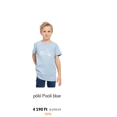
póló Pooli blue
4 190 Ft
8 390 Ft
-50%