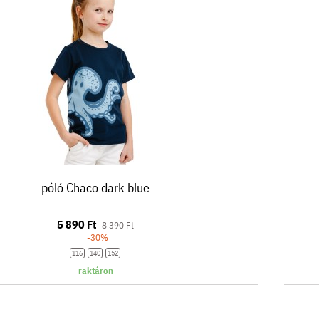
póló Chaco dark blue
5 890 Ft
8 390 Ft
-30%
116
140
152
raktáron