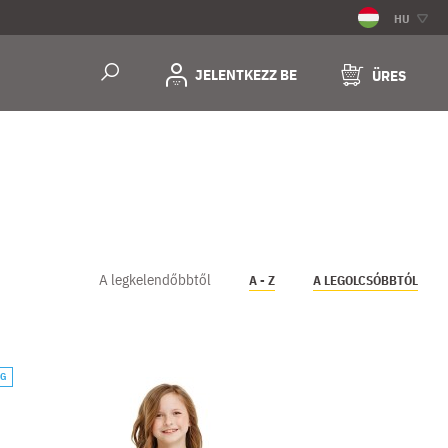
HU
JELENTKEZZ BE
ÜRES
A legkelendőbbtől
A - Z
A LEGOLCSÓBBTÓL
ÁG