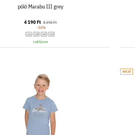
póló Marabu III grey
4 190 Ft
8 390 Ft
-50%
116
128
140
152
raktáron
AKCIÓ