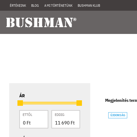
ÉRTÉKEINK
BLOG
A MI TÖRTÉNETÜNK
BUSHMAN KLUB
ÁR
Megjelenítés ter
ETTŐL
EDDIG
ÚJDONSÁG