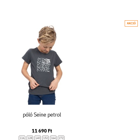
AKCIÓ
póló Seine petrol
11 690 Ft
116
128
140
152
164
172