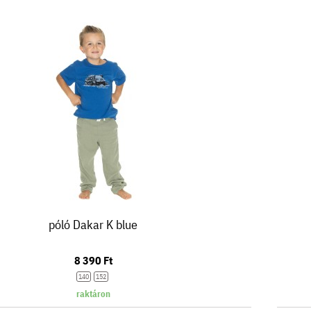
póló Dakar K blue
8 390 Ft
140
152
raktáron