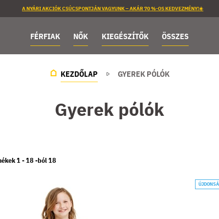
A NYÁRI AKCIÓK CSÚCSPONTJÁN VAGYUNK – AKÁR 70 %-OS KEDVEZMÉNY!☀️
FÉRFIAK
NŐK
KIEGÉSZÍTŐK
ÖSSZES
KEZDŐLAP
GYEREK PÓLÓK
Gyerek pólók
mékek 1 -
18
-ból
18
ÚJDONS