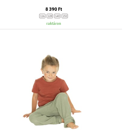
8 390 Ft
116
128
140
152
raktáron