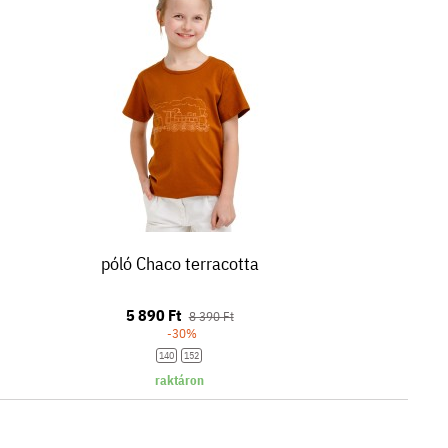
póló Chaco terracotta
5 890 Ft
8 390 Ft
-30%
140
152
raktáron