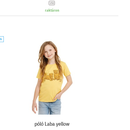
152
raktáron
ÁG
póló Laba yellow