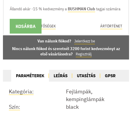
Állandó akár -15 % kedvezmény a
BUSHMAN Club
tagjai számára
KOSÁRBA
KÉZBESÍTÉSI LEHETŐSÉGEK
ÁRTÖRTÉNET
Van nálunk fiókod?
Jelentkezz be
Nincs nálunk fiókod és szeretnél 3200 forint kedvezményt az
első vásárlásodra?
Regisztrálj
PARAMÉTEREK
LEÍRÁS
UTASÍTÁS
GPSR
Kategória:
Fejlámpák,
kempinglámpák
Szín:
black