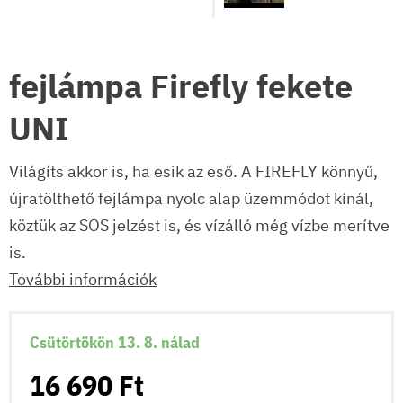
fejlámpa Firefly fekete
UNI
Világíts akkor is, ha esik az eső. A FIREFLY könnyű,
újratölthető fejlámpa nyolc alap üzemmódot kínál,
köztük az SOS jelzést is, és vízálló még vízbe merítve
is.
További információk
Csütörtökön 13. 8. nálad
16 690 Ft