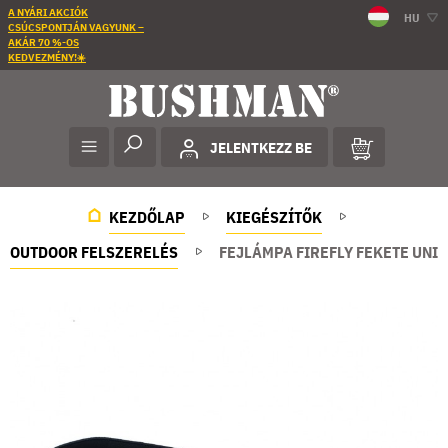
A NYÁRI AKCIÓK
HU
CSÚCSPONTJÁN VAGYUNK –
AKÁR 70 %-OS
KEDVEZMÉNY!☀️
JELENTKEZZ BE
KEZDŐLAP
KIEGÉSZÍTŐK
OUTDOOR FELSZERELÉS
FEJLÁMPA FIREFLY FEKETE UNI