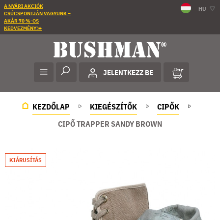
A NYÁRI AKCIÓK
HU
CSÚCSPONTJÁN VAGYUNK –
AKÁR 70 %-OS
KEDVEZMÉNY!☀️
JELENTKEZZ BE
KEZDŐLAP
KIEGÉSZÍTŐK
CIPŐK
CIPŐ TRAPPER SANDY BROWN
KIÁRUSÍTÁS