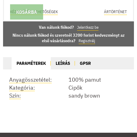
KOSÁRBA
KÉZBESÍTÉSI LEHETŐSÉGEK
ÁRTÖRTÉNET
Van nálunk fiókod?
Jelentkezz be
Nincs nálunk fiókod és szeretnél 3200 forint kedvezményt az
első vásárlásodra?
Regisztrálj
PARAMÉTEREK
LEÍRÁS
GPSR
Anyagösszetétel:
100% pamut
Kategória:
Cipők
Szín:
sandy brown