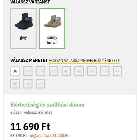
VÁLASSZ VARIÁNST
grey
sandy
brown
VÁLASSZ MÉRETET
HOGYAN VÁLASSZ MEGFELELŐ MÉRETET?
36
37
38
39
40
41
42
43
44
45
46
47
Elérhetőség és szállítási dátum
először válassz méretet
11 690 Ft
33 390 Ft
megtakarítasz 21 700 Ft