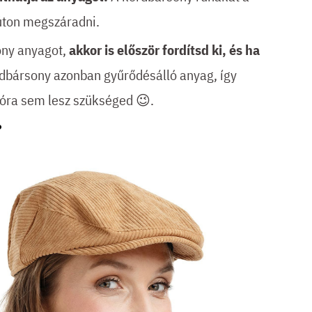
úton megszáradni.
ony anyagot,
akkor is először fordítsd ki, és ha
dbársony azonban gyűrődésálló anyag, így
lóra sem lesz szükséged 😉.
?