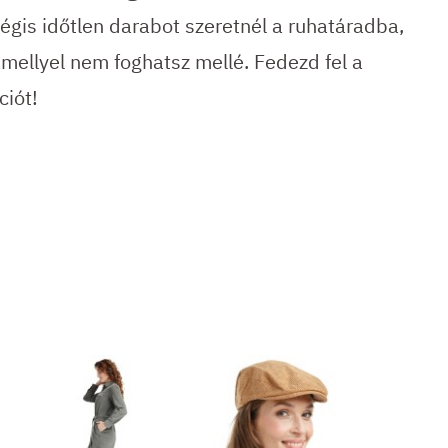
égis időtlen darabot szeretnél a ruhatáradba,
mellyel nem foghatsz mellé. Fedezd fel a
iót!