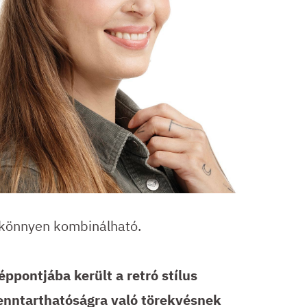
 könnyen kombinálható.
ppontjába került a retró stílus
enntarthatóságra való törekvésnek