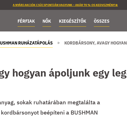
A NYÁRI AKCIÓK CSÚCSPONTJÁN VAGYUNK – AKÁR 70 %-OS KEDVEZMÉNY!☀️
FÉRFIAK
NŐK
KIEGÉSZÍTŐK
ÖSSZES
USHMAN RUHÁZATÁPOLÁS
KORDBÁRSONY, AVAGY HOGYAN
gy hogyan ápoljunk egy leg
anyag, sokak ruhatárában megtalálta a
a kordbársonyot beépíteni a BUSHMAN