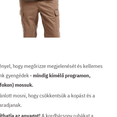
ényel, hogy megőrizze megjelenését és kellemes
ünk gyengédek -
mindig kímélő programon,
fokon) mossuk.
jánlott mosni, hogy csökkentsük a kopást és a
maradjanak.
síthatja az anyagot!
A kordbársony ruhákat a