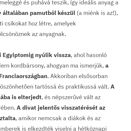
 meleggé és puhává teszik, így ideális anyag a
 általában pamutból készül
(a miénk is az!),
ti csíkokat hoz létre, amelyek
ölcsönöznek az anyagnak.
i Egyiptomig nyúlik vissza
, ahol hasonló
dern kordbársony, ahogyan ma ismerjük,
a
 Franciaországban
. Akkoriban elsősorban
szönhetően tartóssá és praktikussá vált.
A
ba is elterjedt
, és népszerűvé vált az
örében.
A divat jelentős visszatérését az
ztalta
, amikor nemcsak a diákok és az
mberek is elkezdték viselni a hétköznapi