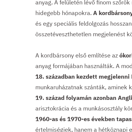
anyag. A felületén lévő finom szőrök
hidegebb hónapokra.
A kordbársony
és egy speciális feldolgozás hosszan
összetéveszthetetlen megjelenést k
A kordbársony első említése az
ókor
anyag formájában használták. A mo
18. században kezdett megjelenni
munkaruházatnak szánták, aminek kö
19. század folyamán azonban Angliá
arisztokrácia és a munkásosztály k
1960-as és 1970-es években tapas
értelmiségiek, hanem a hétköznapi e