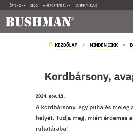
ÉRTÉKEINK
BLOG
A MI TÖRTÉNETÜNK
BUSHMAN KLUB
KEZDŐLAP
MINDEN CIKK
B
Kordbársony, ava
2024. nov. 11.
A kordbársony, egy puha és meleg 
helyét. Tudja meg, miért érdemes 
ruhatárába!