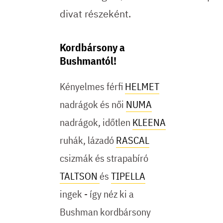
divat részeként.
Kordbársony a
Bushmantól!
Kényelmes férfi
HELMET
nadrágok és női
NUMA
nadrágok, időtlen
KLEENA
ruhák, lázadó
RASCAL
csizmák és strapabíró
TALTSON
és
TIPELLA
ingek - így néz ki a
Bushman kordbársony