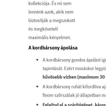
kollekciója. És mi sem
lennénk azok, akik nem
biztosítják a megszokott
és megkövetelt
maximális kényelmet.
A kordbársony ápolása
A kordbársony gondos ápolást ig
tapintását. Ezért mosáskor legy
hűvösebb vízben (maximum 30 
A kordbársony ruhát kifordítva a
finom szőrszálak jó állapotban 
Felejtsd el a szárítógépet, káro