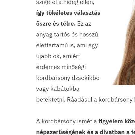
szigetel a hideg ellen,
így tökéletes választás
őszre és télre.
Ez az
anyag tartós és hosszú
élettartamú is, ami egy
újabb ok, amiért
érdemes minőségi
kordbársony dzsekikbe
vagy kabátokba
befektetni. Ráadásul a kordbársony
A kordbársony ismét a
figyelem közé
népszerűségének és a divatban a f