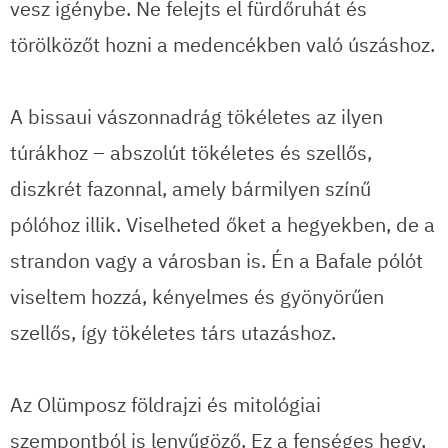
vesz igénybe. Ne felejts el fürdőruhát és
törölközőt hozni a medencékben való úszáshoz.
A bissaui vászonnadrág tökéletes az ilyen
túrákhoz – abszolút tökéletes és szellős,
diszkrét fazonnal, amely bármilyen színű
pólóhoz illik. Viselheted őket a hegyekben, de a
strandon vagy a városban is. Én a Bafale pólót
viseltem hozzá, kényelmes és gyönyörűen
szellős, így tökéletes társ utazáshoz.
Az Olümposz földrajzi és mitológiai
szempontból is lenyűgöző. Ez a fenséges hegy,