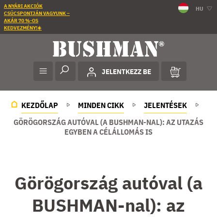
A NYÁRI AKCIÓK
HU
CSÚCSPONTJÁN VAGYUNK –
AKÁR 70 %-OS
KEDVEZMÉNY!☀️
JELENTKEZZ BE
KEZDŐLAP
MINDEN CIKK
JELENTÉSEK
GÖRÖGORSZÁG AUTÓVAL (A BUSHMAN-NAL): AZ UTAZÁS
EGYBEN A CÉLÁLLOMÁS IS
Görögország autóval (a
BUSHMAN-nal): az