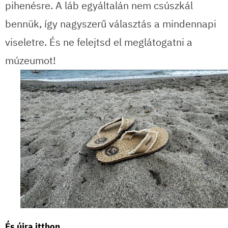
pihenésre. A láb egyáltalán nem csúszkál
bennük, így nagyszerű választás a mindennapi
viseletre. És ne felejtsd el meglátogatni a
múzeumot!
És újra itthon...