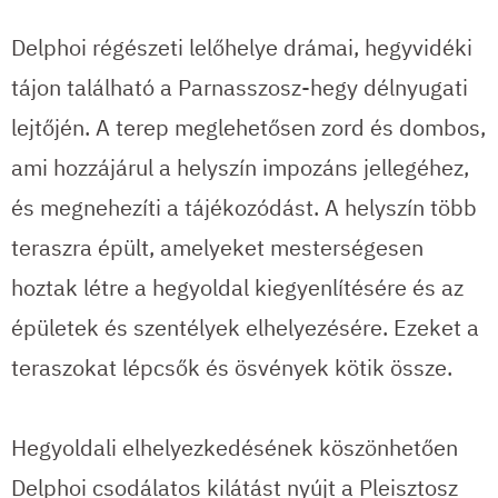
Delphoi régészeti lelőhelye drámai, hegyvidéki
tájon található a Parnasszosz-hegy délnyugati
lejtőjén. A terep meglehetősen zord és dombos,
ami hozzájárul a helyszín impozáns jellegéhez,
és megnehezíti a tájékozódást. A helyszín több
teraszra épült, amelyeket mesterségesen
hoztak létre a hegyoldal kiegyenlítésére és az
épületek és szentélyek elhelyezésére. Ezeket a
teraszokat lépcsők és ösvények kötik össze.
Hegyoldali elhelyezkedésének köszönhetően
Delphoi csodálatos kilátást nyújt a Pleisztosz